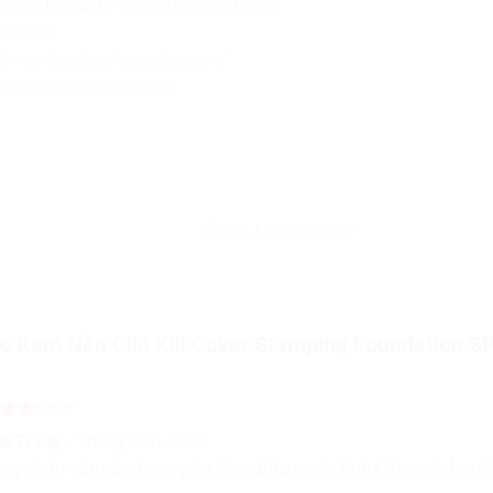
89.82
(Viettel) –
0911.034.751
(Vina)
/beco.vn
://www.facebook.com/beco.vn/
/shopee.vn/myphambeco
Ginger, Linen, ‎Lingerie
ho
Kem Nền Clio Kill Cover Stamping Foundation 
ược
ai Trang
–
Tháng 6 10, 2020
p
ng ok, tư vấn ok, nhưng giao hàng thì cục súc kinh khủng. chẳng lẽ
ạng
3
sao