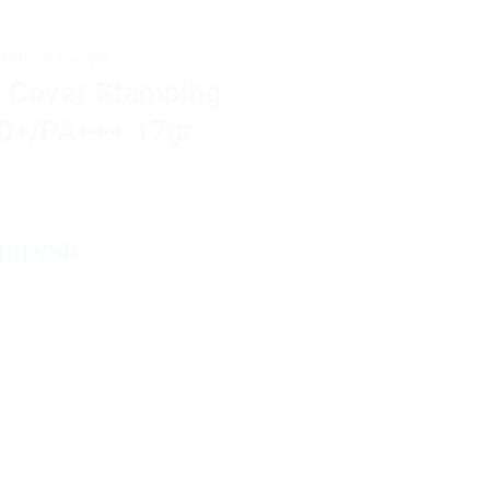
MẶT
/
KEM NỀN
l Cover Stamping
0+/PA+++ 17gr
h hàng)
Giá
000
VND
hiện
tại
00 VND.
là:
405,000 VND.