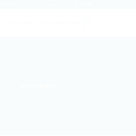
sách đổi trả
Thanh toán & vận chuyển
0
ĐĂNG NHẬP
GIỎ HÀNG /
0
VND
YOUTUBE BECO