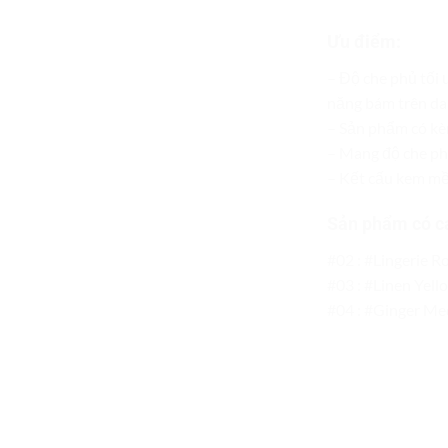
Ưu điểm:
– Độ che phủ tối
năng bám trên da 
– Sản phẩm có kè
– Mang độ che ph
– Kết cấu kem mề
Sản phẩm có cá
#02 : #Lingerie R
#03 : #Linen Yel
#04 : #Ginger Me