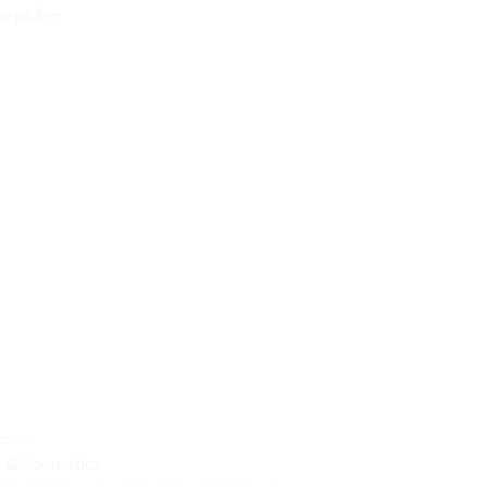
ản phẩm:
——-
y & Cosmetics