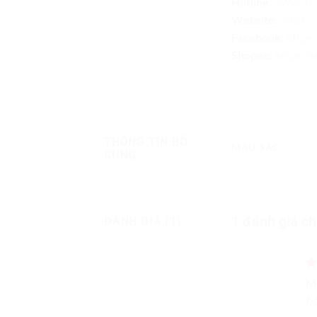
Hotline:
0966.32.
Website:
https:/
Facebook
:
https
Shopee:
https:/
THÔNG TIN BỔ
MÀU SẮC
SUNG
1 đánh giá c
ĐÁNH GIÁ (1)
Đ
M
xế
hà
h
5 