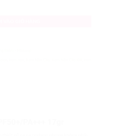
ng Foundation SPF50+/PA+++ 17gr số lượng
M VÀO GIỎ HÀNG
ng Điểm - Makeup
ation
,
kem nen
,
Kem Nền Clio
,
Kem Nền Clio Kill
,
kem
SPF50+/PA+++ 17gr
i thiết kế na ná cushion nhưng không phải