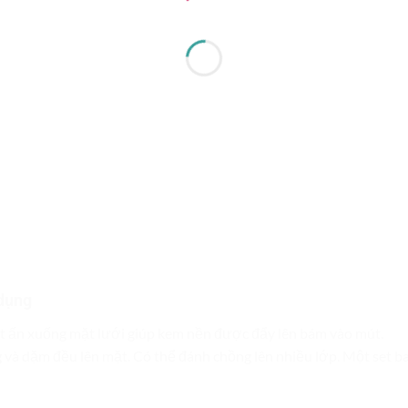
dụng
 ấn xuống mặt lưới giúp kem nền được đẩy lên bám vào mút.
 và dặm đều lên mặt. Có thể đánh chồng lên nhiều lớp. Một set 