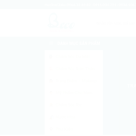
Bỏ
Hotline/Zalo:
0966.32.89.82
-
0911.034.751
-
0936.106.
qua
nội
Tìm
dung
kiếm:
DANH MỤC SẢN PHẨM
Chăm Sóc Da Mặt
Chăm Sóc Toàn Thân
Trang Điểm – Makeup
TR
Mỹ Phẩm Cho Nam
Chăm Sóc Tóc
Nước Hoa
Phụ Kiện