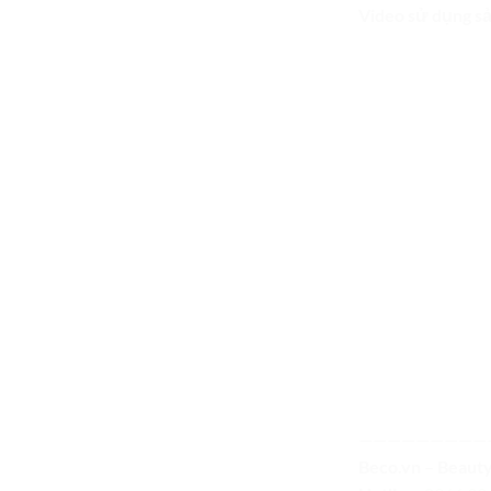
Video sử dụng s
—————————
Beco.vn – Beaut