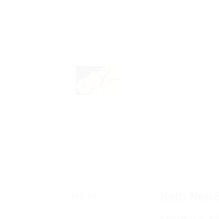
Kem Nền C
MÔ TẢ
Kem Nền Clio Ki