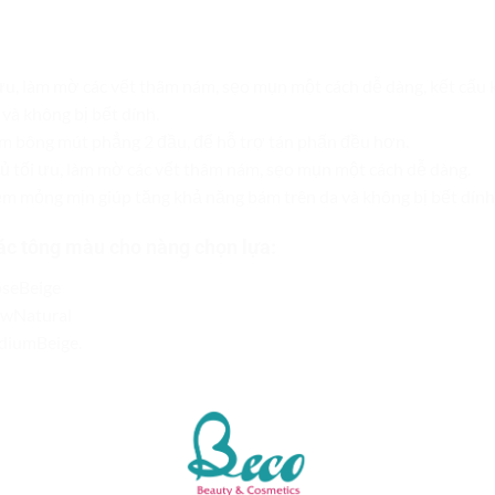
 ưu, làm mờ các vết thâm nám, sẹo mụn một cách dễ dàng, kết cấu
và không bị bết dính.
m bông mút phẳng 2 đầu, để hỗ trợ tán phấn đều hơn.
ủ tối ưu, làm mờ các vết thâm nám, sẹo mụn một cách dễ dàng.
m mỏng mịn giúp tăng khả năng bám trên da và không bị bết dính
c tông màu cho nàng chọn lựa:
oseBeige
lowNatural
diumBeige.