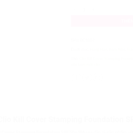
Kem Nền Clio Kill Cover Stampi
THÊ
SKU:
BC1007
Danh mục:
Hàng Hàn
,
Kem Nền
,
Tra
Thẻ:
Clio Kill Cover Stamping Found
nền kèm mút clio
lio Kill Cover Stamping Foundation 
ll Cover Stamping Foundation SPF50+/PA+++
đây là sản phẩm vớ