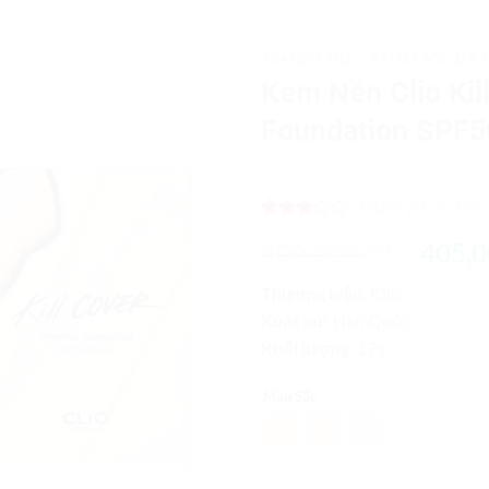
TRANG CHỦ
/
CHĂM SÓC DA 
Kem Nền Clio Kil
Add to
Foundation SPF5
Wishlist
(
1
đánh giá của khác
3
1
trên
Giá
500,000
405,
VND
5 dựa
trên
gốc
đánh
Thương hiệu:
Clio
là:
giá
Xuất xứ:
Hàn Quốc
500,0
Khối lượng:
17g
Màu Sắc
XÓA