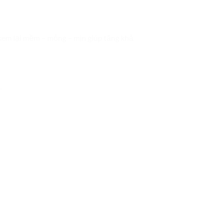
 kem lại mềm – mỏng – mịn giúp tăng khả
.