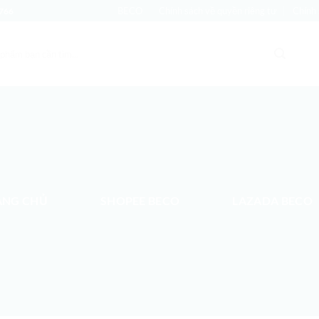
BECO
Chính sách về quyền riêng tư
Chính 
766
ANG CHỦ
SHOPEE BECO
LAZADA BECO