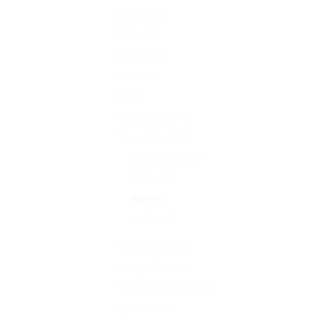
Phấn Nền
Phấn Phủ
Son Dưỡng
Son Kem
Son Lì
Tẩy Da Chết Môi
Trang Điểm Mắt
Chì-Bột Kẻ Mày
Dưỡng Mi
Kích mí
Phấn Mắt
Trang Điểm Mặt
Trang Điểm Môi
Trang Điểm Vùng Mắt
Trị Thâm Môi