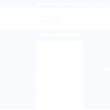
Bỏ
Hotline/Zalo:
0966.32.89.82
-
0911.034.751
-
0936.106.
qua
nội
Tìm
dung
kiếm:
DANH MỤC SẢN PHẨM
Chăm Sóc Da Mặt
Chăm Sóc Toàn Thân
Trang Điểm – Makeup
TR
Mỹ Phẩm Cho Nam
Chăm Sóc Tóc
Nước Hoa
Phụ Kiện