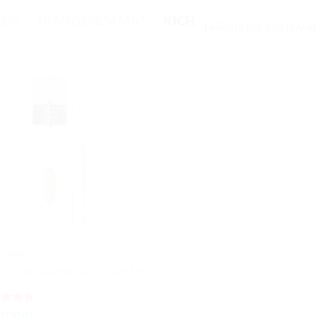
EUP
/
TRANG ĐIỂM MẮT
/
KÍCH
Hiển thị kết quả duy n
Add to
Wishlist
 TRUNG
Keo Kích Mí Dạng Bút Sanuo Kích Mí Cực Nhanh
c xếp
00
VND