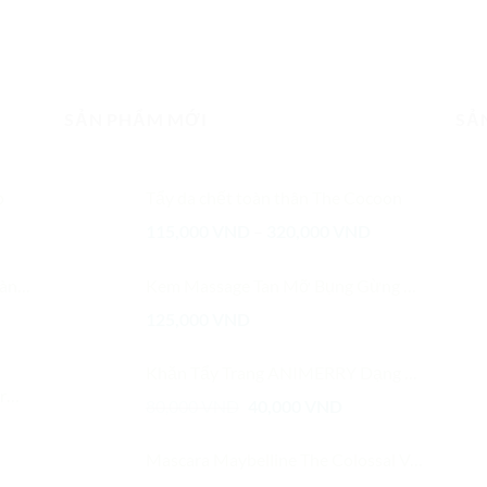
SẢN PHẨM MỚI
SẢ
p
Tẩy da chết toàn thân The Cocoon
Khoảng
115,000
VND
–
320,000
VND
n
giá:
từ
200ml
Kem Massage Tan Mỡ Bụng Gừng Ớt Ngân Bình
115,000 VND
125,000
VND
,000 VND.
đến
320,000 VND
Khăn Tẩy Trang ANIMERRY Dạng Cuộn 180x200 mm Bịch Hồng
ói
Giá
Giá
80,000
VND
40,000
VND
gốc
hiện
là:
tại
Mascara Maybelline The Colossal Volum Express 8ml
80,000 VND.
là: