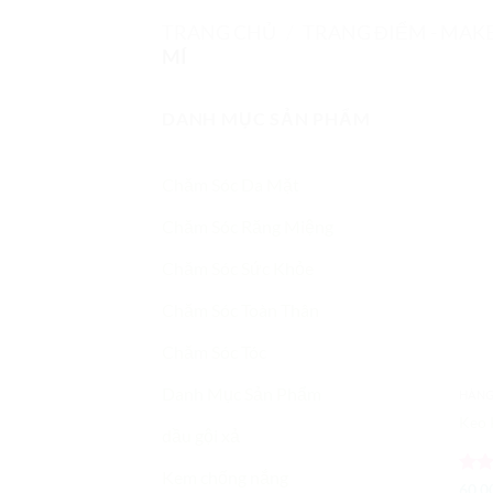
TRANG CHỦ
/
TRANG ĐIỂM - MAK
MÍ
DANH MỤC SẢN PHẨM
Chăm Sóc Da Mặt
Chăm Sóc Răng Miệng
Chăm Sóc Sức Khỏe
Chăm Sóc Toàn Thân
Chăm Sóc Tóc
Danh Mục Sản Phẩm
HÀNG
dầu gội xả
Kem chống nắng
Đượ
60,0