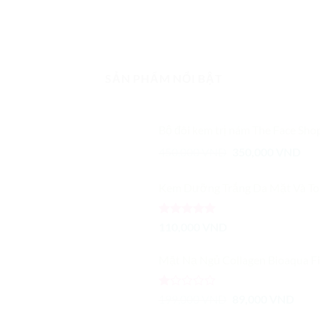
SẢN PHẨM NỔI BẬT
Bộ đôi kem trị nám The Face Sho
Giá
Giá
450,000
VND
350,000
VND
gốc
hiệ
là:
tại
Kem Dưỡng Trắng Da Mặt Và Toàn Thân Eveline Extra Soft Whitening 
450,000 VND.
là:
350
Được xếp
110,000
VND
hạng
5.00
5 sao
Mặt Nạ Ngủ Collagen Bioaqua Firming Sleeping Mask Dạng Thạch 20 g
Được
Giá
Giá
199,000
VND
89,000
VND
xếp
gốc
hiện
hạng