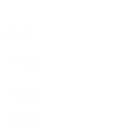
N PHẨM GIẢM GIÁ
Nước Hoa Hồng Huxley Toner Extract It Chiết Xuất Từ Xương Rồng Dưỡng Ẩm Cải Thiện Màu Da
Được xếp
420,000
VND
hạng
5.00
5 sao
Serum Trà Xanh Innisfree Dưỡng Ẩm Sâu 50ml - Trà Xanh Tươi Cô Đặc
Được xếp
165,000
VND
hạng
5.00
5 sao
Kem Chống Lão Hoá SK-II R.N.A.POWER Radical New Age Cream 15G
Được xếp
450,000
VND