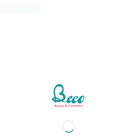
g
5
5
ÊM VÀO GIỎ HÀNG