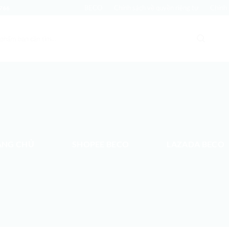
BECO
Chính sách về quyền riêng tư
Chính 
766
ANG CHỦ
SHOPEE BECO
LAZADA BECO