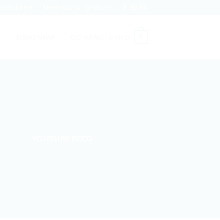
sách đổi trả
Thanh toán & vận chuyển
0
ĐĂNG NHẬP
GIỎ HÀNG /
0
VND
YOUTUBE BECO