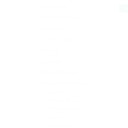
hạn
máy rửa mặt
sao
TH
Mỹ Phẩm Cho Nam
Nước Hoa
Nước Hoa Hồng
Phụ Kiện
Quà Tặng
Thanh lắn massge
Trang Điểm - Makeup
Bông Tẩy Trang
Chăm Sóc Móng
Che Khuyết Điểm
Kem Nền
Mặt Nạ Ngủ Môi