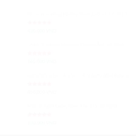
499,000 VND.
Nước Hoa Hồng Huxley Toner Extract It Chiết Xuất Từ Xương Rồng Dưỡng Ẩm Cải Thiện Màu Da
Được xếp
420,000
VND
hạng
5.00
5 sao
Serum Trà Xanh Innisfree Dưỡng Ẩm Sâu 50ml - Trà Xanh Tươi Cô Đặc
Được xếp
165,000
VND
hạng
5.00
5 sao
Kem Chống Lão Hoá SK-II R.N.A.POWER Radical New Age Cream 15G
Được xếp
450,000
VND
hạng
5.00
5 sao
Mặt nạ ngủ Huxley Sleep Mask Good Night
Được xếp
130,000
VND
hạng
5.00
5 sao