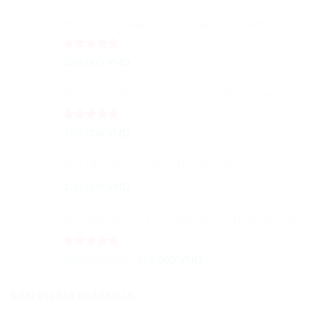
Xịt Dưỡng Trắng Chống Nắng Q Lady Whitening Body Spray
Được xếp
220,000
VND
hạng
5.00
5 sao
Nước Hoa Hồng Garnier Cho Da Khô Nhạy Cảm
Được xếp
185,000
VND
hạng
5.00
5 sao
Sữa Tắm Hương Nước Hoa Beautiful spring
130,000
VND
Tinh Dầu Nước Hoa Dubai Hương Hugo Boss 98
Được xếp
Giá
Giá
580,000
VND
499,000
VND
hạng
5.00
gốc
hiện
5 sao
là:
tại
SẢN PHẨM GIẢM GIÁ
580,000 VND.
là: