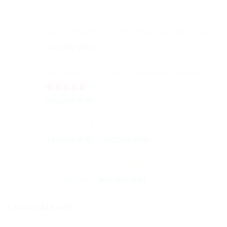
Son Dưỡng Đổi Màu YNM Rainbow Honey Lip Balm
130,000
VND
Kem Se Khít Lỗ Chân Lông Bioderma Sebium Pore Refiner
Được xếp
300,000
VND
hạng
5.00
5 sao
Kem dưỡng ẩm da GOONGBE
Khoảng
110,000
VND
–
380,000
VND
giá:
từ
Serum dưỡng da mặt Aqualabel Royal Rich Essence Nhật Bản
110,000 VND
Giá
Giá
479,000
VND
349,000
VND
đến
gốc
hiện
380,000 VND
là:
tại
SẢN PHẨM MỚI
479,000 VND.
là:
349,000 VND.