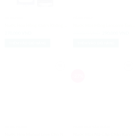
HÀNG HÀN
HÀNG PHÁP
Nước Hoa Hồng Klairs Không Mùi Dành Cho Da Nhạy Cảm
Nước Hoa Hồng Lancome Tonique Confort Toner 125ML
Giá
Giá
270,000
VND
330,000
VND
290,000
VND
gốc
hiện
là:
tại
THÊM VÀO GIỎ HÀNG
THÊM VÀO GIỎ HÀNG
330,000 VND.
là:
290,0
-27%
Add to
Add to
Wishlist
Wishlist
HÀNG TRUNG
DANH MỤC SẢN PHẨM
Nước Hoa Mutual Love Cho Nữ 50ml
Nước Hoa Nữ Cặp Chân Karri 30ml