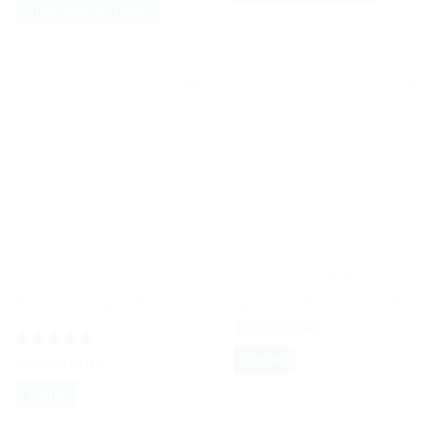
490,0
sao
THÊM VÀO GIỎ HÀNG
Add to
Add to
Wishlist
Wishlist
DANH MỤC SẢN PHẨM
CHĂM SÓC TOÀN THÂN
Nước hoa vùng kín Dionel
Set Dưỡng Body Kèm Xịt Thơm V.V.Love
149,000
VND
CHỌN
Được xếp
235,000
VND
hạng
5
5
Sản
sao
CHỌN
phẩm
Sản
này
phẩm
có