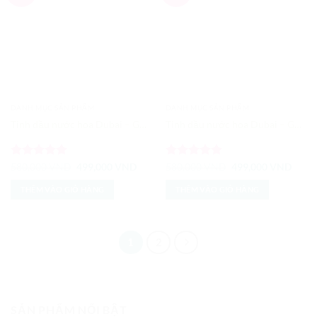
Wishlist
Wishlist
DANH MỤC SẢN PHẨM
DANH MỤC SẢN PHẨM
Tinh dầu nước hoa Dubai – Golden Dust
Tinh dầu nước hoa Dubai – Good Girl
Được xếp
Giá
Giá
Được xếp
Giá
Giá
580,000
VND
499,000
VND
580,000
VND
499,000
VND
gốc
hiện
gốc
hiện
hạng
5
5
hạng
5
5
là:
tại
là:
tại
sao
sao
THÊM VÀO GIỎ HÀNG
THÊM VÀO GIỎ HÀNG
580,000 VND.
là:
580,000 VND.
là:
499,000 VND.
499,0
1
2
SẢN PHẨM NỔI BẬT