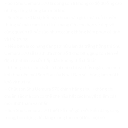
– Son Shu Uemura 570 là dòng son lì không có độ dưỡng cao
nhưng cũng không làm môi khô.
– Son Shu 570 là sự kết hợp hoàn hào giữa màu đỏ truyền
thống và màu cam tươi trẻ, mang đến cho bạn vẻ đẹp vô
cùng quyến rũ, sắc sảo nhưng cũng không kém phần cá tính
và trẻ trung.
– Nếu bạn là cô nàng đang sở hữu làn da trắng hồng thì Shu
Uemura 570 sẽ là sự lựa chọn số 1 cho bạn, giúp tôn lên vẻ
đẹp tự nhiên và sức hấp dẫn không thể chối từ
– Không chứa các chất có hại như chì và thủy ngân, cho nên
khi thoa nên môi Son Shu của Nhật Bản sẽ không làm môi bị
khô và nứt nẻ.
– Chất son Shu Uemura 570 chính hãng siêu lì không chỉ
chuẩn sắc mà còn có thể che hầu hết các khuyết điểm của
môi như thâm và nhăn.
– Son Shu Uemura 570 thiết kế nhỏ gọn với kiểu dáng sang
trọng, tiện dụng, dễ dàng mang theo mọi lúc, mọi nơi.