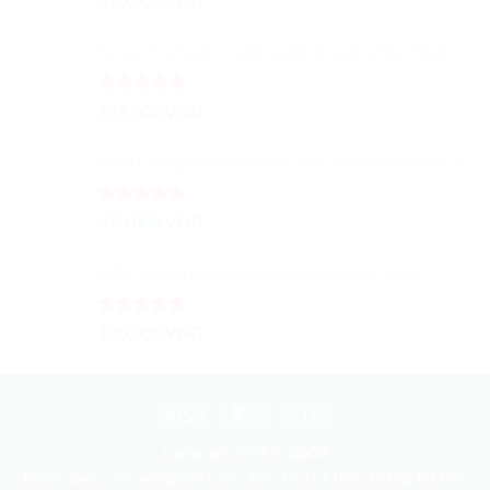
420,000
VND
hạng
5.00
5 sao
Serum Trà Xanh Innisfree Dưỡng Ẩm Sâu 50ml - Trà Xanh Tươi Cô Đặc
Được xếp
165,000
VND
hạng
5.00
5 sao
Kem Chống Lão Hoá SK-II R.N.A.POWER Radical New Age Cream 15G
Được xếp
450,000
VND
hạng
5.00
5 sao
Mặt nạ ngủ Huxley Sleep Mask Good Night
Được xếp
130,000
VND
hạng
5.00
5 sao
Visa
MasterCard
Atm
Copyright 2026 ©
BECO
Email: Beco.com.vn@gmail.com - Địa chỉ: 15 Chiến Thắng, Hà Nội,