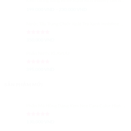
Kem chống nắng Biore Aqua Rich Watery Gel Nhật Bản
được
chọn
Khoảng
199,000
VND
–
230,000
VND
trên
giá:
trang
từ
Nước Tẩy Trang Chiết Xuất Trà Xanh Innisfree Green Tea Cleansing Water 300ml
sản
199,000 VND
phẩm
đến
Được xếp
350,000
VND
230,000 VND
hạng
5.00
5 sao
Phấn Nước KLAVUU
Được xếp
395,000
VND
hạng
5.00
5 sao
SẢN PHẨM MỚI
Phấn Má Hồng Dạng Kem Nee Cara Color High Quality Liquid Blush
Được xếp
130,000
VND
hạng
5.00
5 sao