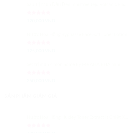
Sáp Trị Mụn Đầu Đen Innisfree Jeju Volcanic Black Head Out Balm 30g
Được xếp
120,000
VND
hạng
5.00
5 sao
Nước Hoa Hồng Byphasse Face Soft Toner Lotion
Được xếp
125,000
VND
hạng
5.00
5 sao
Set trị mụn 4 món Some By Me AHA BHA mini
Được xếp
350,000
VND
hạng
5.00
5 sao
SẢN PHẨM GIẢM GIÁ
Nước Hoa Hồng Huxley Toner Extract It Chiết Xuất Từ Xương Rồng Dưỡng Ẩm Cải Thiện Màu Da
Được xếp