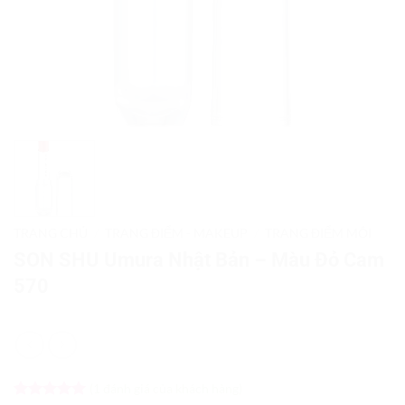
TRANG CHỦ
/
TRANG ĐIỂM - MAKEUP
/
TRANG ĐIỂM MÔI
SON SHU Umura Nhật Bản – Màu Đỏ Cam
570
(
1
đánh giá của khách hàng)