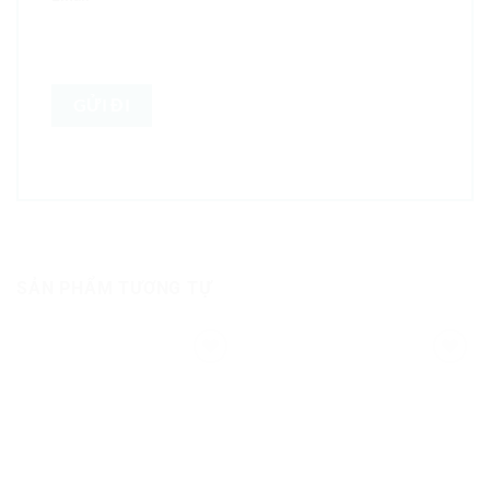
SẢN PHẨM TƯƠNG TỰ
Add to
Add to
Wishlist
Wishlist