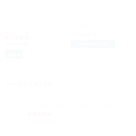
DANH MỤC SẢN PHẨM
SON LÌ
Phấn nước cao cấp IOPE Air Cushion XP 2 lõi
SON SHU Umura Nhật Bản – Màu Hồng Cam 355
650,000
VND
THÊM VÀO GIỎ HÀNG
Được xếp
799,000
VND
hạng
5
5
sao
CHỌN
Sản
phẩm
này
có
SẢN PHẨM NỔI BẬT
nhiều
biến
thể.
Nước Hoa Hồng Gạo The Face Shop Rice & Ceramide Moisture Toner
Các
tùy
chọn
Được xếp
199,000
VND
có
hạng
5.00
5 sao
thể