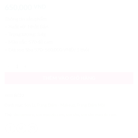
5
1
trên 5
650,000
VND
dựa trên
đánh giá
Thông tin sản phẩm
– Xuất xứ: Nhật Bản
– Trọng lượng: 3.4g
– Màu sắc: 570 đỏ cam
– Giá son Shu 570: 560.000 VNĐ/ 1 thỏi
SON SHU Umura Nhật Bản - Màu Đỏ Cam 570 số lượng
THÊM VÀO GIỎ HÀNG
SKU:
BC22
Danh mục:
Son Lì
,
Trang Điểm - Makeup
,
Trang Điểm Môi
Thẻ:
shu uemura
,
son mau do cam
,
son shu
,
son shu mau do cam