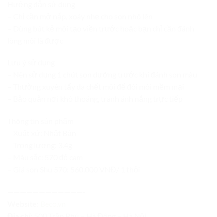
Hướng dẫn sử dụng
– Chỉ cần mở nắp, xoáy nhẹ cho son nhô lên
– Dùng bút kẻ môi tạo viền trước hoặc bạn chỉ cần đánh
lòng môi là được
Lưu ý sử dụng
– Nên sử dụng 1 chút son dưỡng trước khi đánh son màu
– Thường xuyên tẩy da chết môi để đôi môi mềm mại
– Bảo quản nơi khô thoáng, tránh ánh nắng trực tiếp
Thông tin sản phẩm
– Xuất xứ: Nhật Bản
– Trọng lượng: 3.4g
– Màu sắc: 570 đỏ cam
– Giá son Shu 570: 560.000 VNĐ/ 1 thỏi
————————————-
Website:
Beco.vn
Địa chỉ:
500 Trần Phú – Hà Đông – Hà Nội