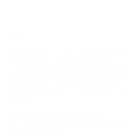
MÔ TẢ
Son Shu 570 màu đỏ cam quyến rũ, sắc sảo và trẻ trung là sự
kết hợp tuyệt vời giữa màu đỏ truyền thống và màu cam
tươi trẻ sẽ mang đến cho bạn vẻ đẹp vô cùng quyến rũ, sắc
sảo nhưng cũng không kém phần cá tính và trẻ trung. Đặc
biệt, son Shu Uemura 570 giúp tôn lên vẻ đẹp tự nhiên và
sức hấp dẫn không thể chối từ cho những cô nàng sở hữu
làn da trắng.
Điểm cộng vượt trội của son Shu Uemura 570
– Son Shu 570 siêu lì, lên màu chuẩn xác, giữ màu cực lâu với
chất son mềm mượt, lướt trên môi cực dễ dàng, cho bạn
cảm giác thoải mái, nhẹ nhàng.