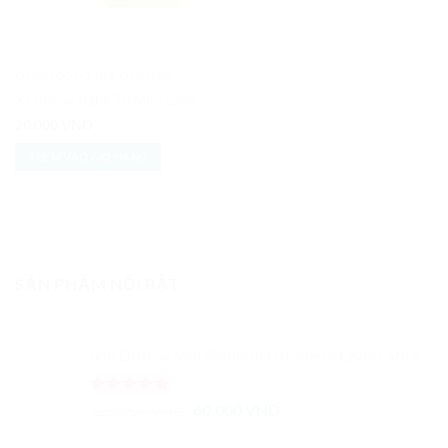
CHĂM SÓC CƠ THỂ CHO NAM
Xà Phòng Nghệ Trị Mụn Lưng Thái Lan Clinique
20,000
VND
THÊM VÀO GIỎ HÀNG
SẢN PHẨM NỔI BẬT
Son Dưỡng Môi Bioderma Atoderm Levres Stick Hydratant
Được xếp
Giá
Giá
120,000
VND
60,000
VND
hạng
5.00
gốc
hiện
5 sao