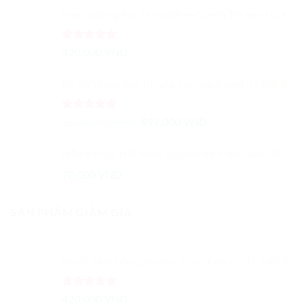
5 sao
Kem dưỡng ẩm da Innisfree Green Tea Seed Cream
Được xếp
420,000
VND
hạng
5.00
5 sao
Bộ mỹ phẩm đặc trị nám cao cấp Kayoko Nhật Bản 6 in 1
Được xếp
Giá
Giá
2,000,000
VND
899,000
VND
hạng
5.00
gốc
hiện
5 sao
là:
tại
Hấp ủ Phục Hồi Bưởi Grapefruit Valer Siêu Mềm Mượt Ngăn Rụng Tóc Dạng Túi 500ML
2,000,000 VND.
là:
70,000
VND
899,000 VND.
SẢN PHẨM GIẢM GIÁ
Nước Hoa Hồng Huxley Toner Extract It Chiết Xuất Từ Xương Rồng Dưỡng Ẩm Cải Thiện Màu Da
Được xếp
420,000
VND