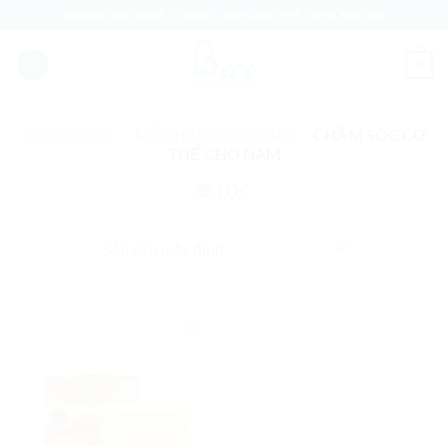
Bỏ
Hotline/Zalo:
0966.32.89.82
-
0911.034.751
-
0936.106.766
qua
nội
0
dung
TRANG CHỦ
/
MỸ PHẨM CHO NAM
/
CHĂM SÓC CƠ
THỂ CHO NAM
LỌC
Add to
Wishlist