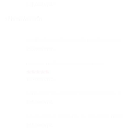
Được xếp
499,000
VND
hạng
5.00
5 sao
SẢN PHẨM MỚI
Sữa Tắm Bettina Barty Vanilla Bath & Shower Gel 500 ml của Đức
250,000
VND
Phấn Má Trái Tim Sivanna Sweet Peach
Được xếp
150,000
VND
hạng
5.00
5 sao
Gel Dưỡng Trắng Và Khử Mùi DOVE Bright + Care
109,000
VND
Set 4 Tuýp Kem Dưỡng Da Tay Mini L'OCCITANE
165,000
VND