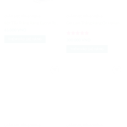
CHĂM SÓC RĂNG MIỆNG
CHĂM SÓC RĂNG MIỆNG
Bột Tẩy Trắng Răng Eucryl Tooth Powder
Gel Làm Trắng Răng Dr.Haiian 7 Days Miracle Tooth Whitening
65,000
VND
THÊM VÀO GIỎ HÀNG
Được xếp
300,000
VND
hạng
5
5
sao
THÊM VÀO GIỎ HÀNG
Add to
Add to
Wishlist
Wishlist
CHĂM SÓC RĂNG MIỆNG
CHĂM SÓC RĂNG MIỆNG