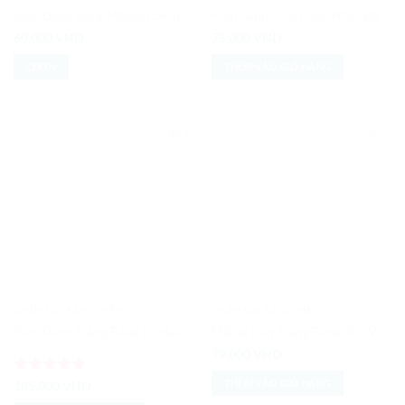
Kem Đánh Răng Median Dental IQ 93% Hàn Quốc
Kem đánh răng muối Nhật Bản Sunstar 170g
60,000
VND
75,000
VND
CHỌN
THÊM VÀO GIỎ HÀNG
Sản
phẩm
này
có
Add to
Add to
nhiều
Wishlist
Wishlist
biến
thể.
Các
tùy
chọn
có
thể
CHĂM SÓC RĂNG MIỆNG
CHĂM SÓC RĂNG MIỆNG
được
Kem Đánh Trắng Răng Dr.Haiian Whitening Toothpaste
Miếng Dán Trắng Răng 3D White Teeth Whitening Strips
chọn
trên
79,000
VND
trang
THÊM VÀO GIỎ HÀNG
Được xếp
185,000
VND
sản
hạng
5
5