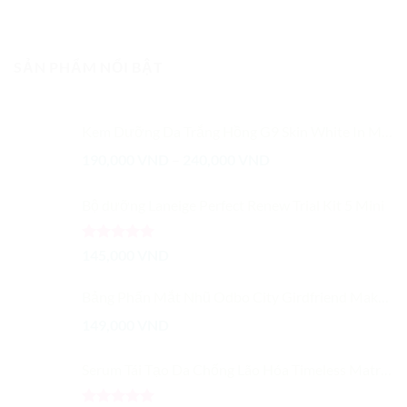
SẢN PHẨM NỔI BẬT
Kem Dưỡng Da Trắng Hồng G9 Skin White In Milk Whipping Cream
Khoảng
190,000
VND
–
240,000
VND
giá:
từ
Bộ dưỡng Laneige Perfect Renew Trial Kit 5 Mini
190,000 VND
đến
Được xếp
240,000 VND
145,000
VND
hạng
5.00
5 sao
Bảng Phấn Mắt Nhũ Odbo City Girdfriend Makeup Palete
149,000
VND
Serum Tái Tạo Da Chống Lão Hóa Timeless Matrixyl S6 Serum