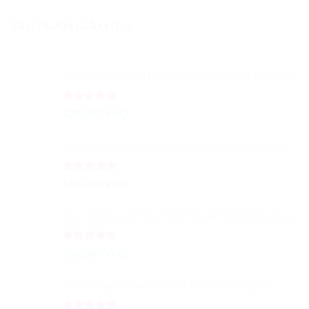
SẢN PHẨM GIẢM GIÁ
Nước Hoa Hồng Huxley Toner Extract It Chiết Xuất Từ Xương Rồng Dưỡng Ẩm Cải Thiện Màu Da
Được xếp
420,000
VND
hạng
5.00
5 sao
Serum Trà Xanh Innisfree Dưỡng Ẩm Sâu 50ml - Trà Xanh Tươi Cô Đặc
Được xếp
165,000
VND
hạng
5.00
5 sao
Kem Chống Lão Hoá SK-II R.N.A.POWER Radical New Age Cream 15G
Được xếp
450,000
VND
hạng
5.00
5 sao
Mặt nạ ngủ Huxley Sleep Mask Good Night