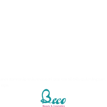
rvis 85ml nhập khẩu không chỉ giúp loại bỏ hiệu quả mảng bám, 
 ngày.