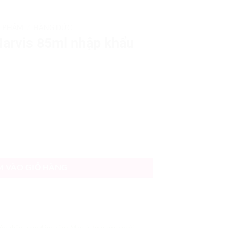
N PHẨM
/
HÀNG ĐỨC
arvis 85ml nhập khẩu
 khẩu số lượng
M VÀO GIỎ HÀNG