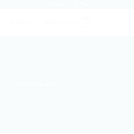
sách đổi trả
Thanh toán & vận chuyển
0
ĐĂNG NHẬP
GIỎ HÀNG /
0
VND
YOUTUBE BECO