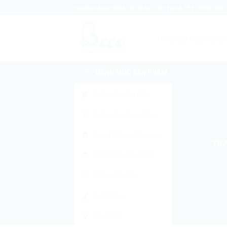
Bỏ
Hotline/Zalo:
0966.32.89.82
-
0911.034.751
-
0936.106.
qua
nội
Tìm
dung
kiếm:
DANH MỤC SẢN PHẨM
Chăm Sóc Da Mặt
Chăm Sóc Toàn Thân
Trang Điểm – Makeup
TR
Mỹ Phẩm Cho Nam
Chăm Sóc Tóc
Nước Hoa
Phụ Kiện