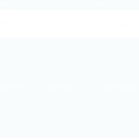
BECO
Chính sách về quyền riêng tư
Chính 
766
ANG CHỦ
SHOPEE BECO
LAZADA BECO