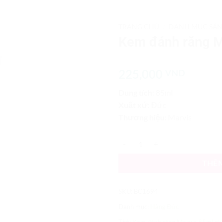
TRANG CHỦ
/
DANH MỤC SẢ
Kem đánh răng M
Add to
Wishlist
225,000
VND
Dung tích:
85ml
Xuất xứ:
Đức
Thương hiệu:
Marvis
Kem đánh răng Marvis 85ml nhập
THÊ
SKU:
BC1694
Danh mục:
Hàng Đức