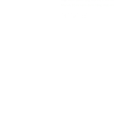
Thẻ:
Kem đánh răng Marvis 85ml nh
Marvis 85ml kem đánh răng nhập k