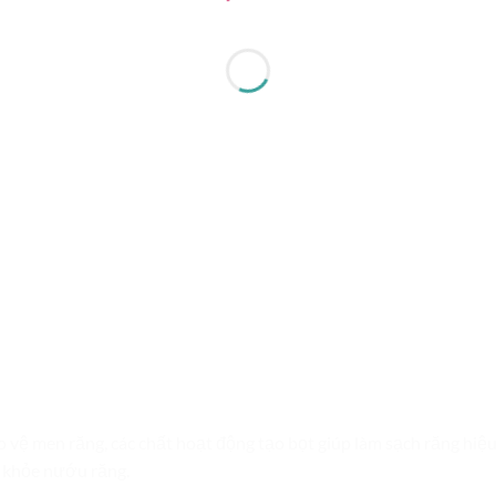
 vệ men răng, các chất hoạt động tạo bọt giúp làm sạch răng hiệu
 khỏe nướu răng.