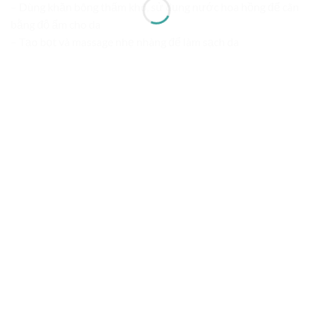
– Dùng khăn bông thấm khô, sử dụng nước hoa hồng để cân
bằng độ ẩm cho da
– Tạo bọt và massage nhẹ nhàng để làm sạch da