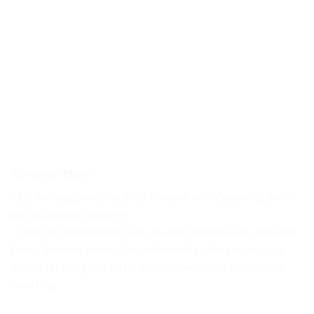
Mô tả sản phẩm:
– Bộ dưỡng da chiết xuất từ trà xanh nổi tiếng và rất được
ưa chuộng của Innisfree .
– Trong đó có thể kể tới sữa rửa mặt Innisfree Jeju Volcanic
Pore Cleansing Foam. Sản phẩm chiết xuất từ tro núi lửa
Jeju có tác dụng loại bỏ bã nhờn, chăm sóc và làm sạch lỗ
chân lông.