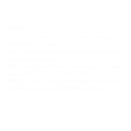
Thiết kế:
– Sữa rửa mặt Innisfree Jeju Volcanic Pore Cleansing Foam
có thiết kế dạng tuýp nhựa
– Bao bì có màu chủ đạo là màu trắng sữa kết hợp với màu
vàng trông khá đơn giản dễ chịu.
– Được làm bằng chất liệu nhựa cho cảm giác lì chứ không
bóng như đa số các sản phẩm trên thị trường.
– Đầu lấy sản phẩm chắc chắn nên không bị tình trạng bung
nắp (phần nhựa phía sau nắp đậy gắn với nắp xoay).