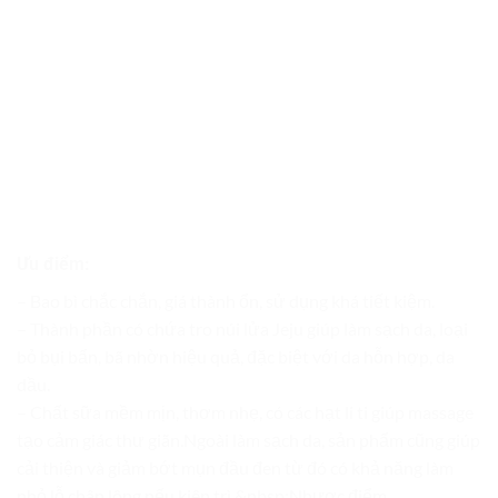
Ưu điểm:
– Bao bì chắc chắn, giá thành ổn, sử dụng khá tiết kiệm.
– Thành phần có chứa tro núi lửa Jeju giúp làm sạch da, loại
bỏ bụi bẩn, bã nhờn hiệu quả, đặc biệt với da hỗn hợp, da
dầu.
– Chất sữa mềm mịn, thơm nhẹ, có các hạt li ti giúp massage
tạo cảm giác thư giãn.Ngoài làm sạch da, sản phẩm cũng giúp
cải thiện và giảm bớt mụn đầu đen từ đó có khả năng làm
nhỏ lỗ chân lông nếu kiên trì.&nbsp;Nhược điểm