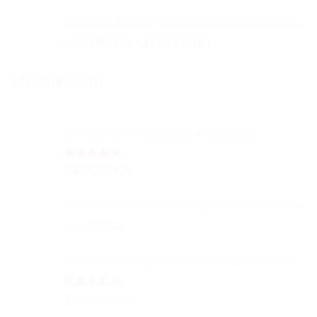
5 sao
Nước Tẩy Trang JMsolution Hyaluronic Acid Mọi Loại Da
Khoảng
260,000
VND
–
310,000
VND
giá:
từ
SẢN PHẨM MỚI
260,000 VND
đến
310,000 VND
Son 3CE Kem Velvet Lip Tint Hàn Quốc
Được xếp
230,000
VND
hạng
5.00
5 sao
Bút Kẻ Mắt Chân Mèo Không Trôi SUAKE Fine Makeup Eyeliner
25,000
VND
Kem Nền BB Hồng Sâm Đỏ My Gold Hàn Quốc
Được xếp
180,000
VND
hạng
5.00