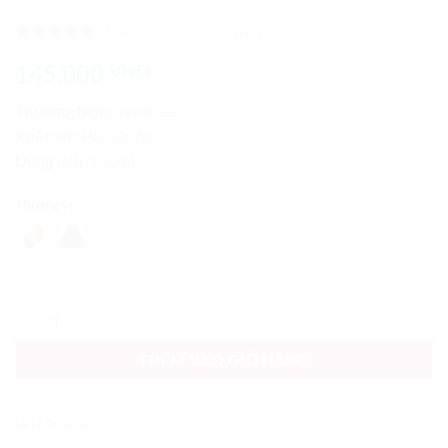
(
1
đánh giá của khách hàng)
5
1
trên 5
145,000
VND
dựa trên
đánh giá
Thương hiệu:
innisfree
Xuất xứ:
Hàn Quốc
Dung tích:
150ml
Hương vị
XÓA
Sữa Rửa Mặt Trị Mụn Đầu Đen, Bã Nhờn Innisfree Cleansing Pores s
THÊM VÀO GIỎ HÀNG
SKU:
BC579