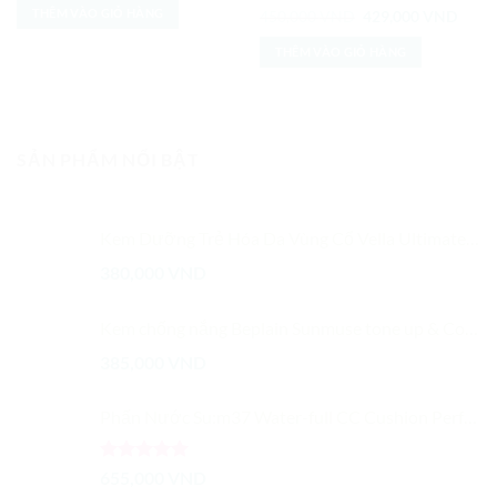
là:
tại
THÊM VÀO GIỎ HÀNG
Được xếp
Giá
Giá
450,000
VND
429,000
VND
580,000 VND.
là:
gốc
hiện
hạng
5
5
499,000 VND.
là:
tại
sao
THÊM VÀO GIỎ HÀNG
450,000 VND.
là:
429,0
SẢN PHẨM NỔI BẬT
Kem Dưỡng Trẻ Hóa Da Vùng Cổ Vella Ultimate Age Killer Neck Cream 50ml
380,000
VND
Kem chống nắng Beplain Sunmuse tone up & Correcting Sunscreen 50ml
385,000
VND
Phấn Nước Su:m37 Water-full CC Cushion Perfect Finish SPF50+/PA+++
Được xếp
655,000
VND
hạng
5.00