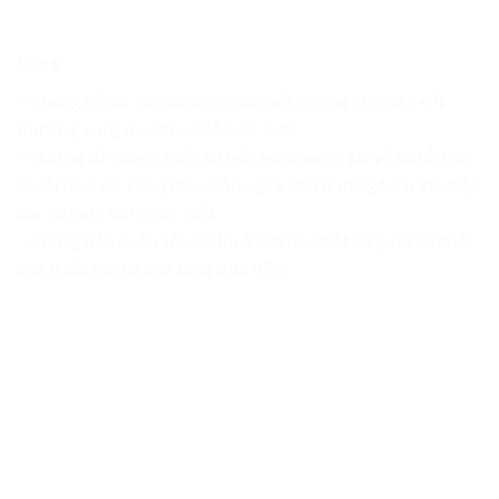
Lưu ý:
– Không để các hạt li ti dính vào mắt.Không dùng lên vết
thương, vùng da viêm nhiễm, lở loét.
– Ngưng sử dụng và cần tư vấn với chuyên gia về da liễu khi:
bị nổi đốm đỏ, sưng phù, mẩn ngứa khi sử dụng hoặc khi tiếp
xúc với ánh sáng trực tiếp.
– Không bảo quản sản phẩm ở nơi có nhiệt độ quá cao hoặc
quá thấp, nơi có ánh sáng trực tiếp.