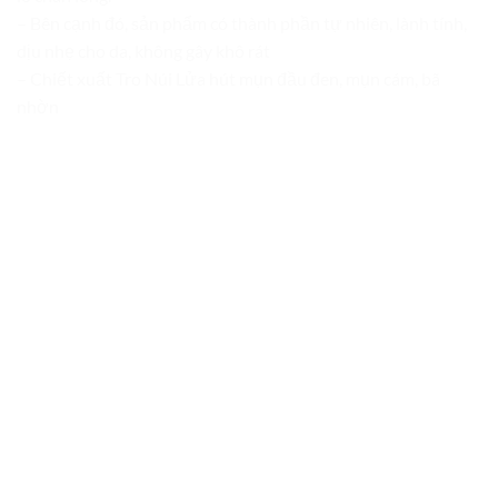
– Bên cạnh đó, sản phẩm có thành phần tự nhiên, lành tính,
dịu nhẹ cho da, không gây khô rát
– Chiết xuất Tro Núi Lửa hút mụn đầu đen, mụn cám, bã
nhờn