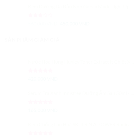
5 sao
Kem Dưỡng Da Đậu Non Garsia Made Light Up Tofu Cream 80g
Được
Giá
Giá
560,000
VND
450,000
VND
xếp
gốc
hiện
hạng
là:
tại
3.00
5
SẢN PHẨM GIẢM GIÁ
560,000 VND.
là:
sao
450,000 VND.
Nước Hoa Hồng Huxley Toner Extract It Chiết Xuất Từ Xương Rồng Dưỡng Ẩm Cải Thiện Màu Da
Được xếp
420,000
VND
hạng
5.00
5 sao
Serum Trà Xanh Innisfree Dưỡng Ẩm Sâu 50ml - Trà Xanh Tươi Cô Đặc
Được xếp
165,000
VND
hạng
5.00
5 sao
Kem Chống Lão Hoá SK-II R.N.A.POWER Radical New Age Cream 15G