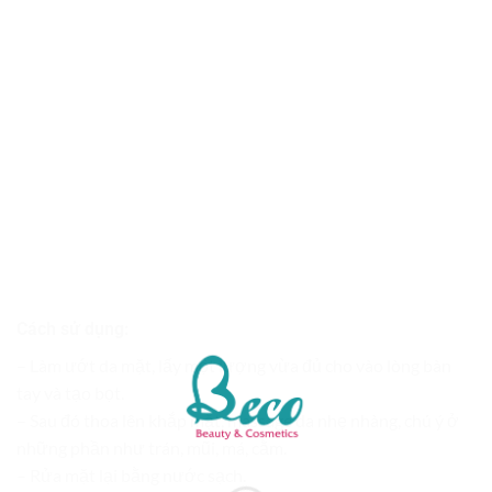
Cách sử dụng:
– Làm ướt da mặt, lấy một lượng vừa đủ cho vào lòng bàn
tay và tạo bọt.
– Sau đó thoa lên khắp mặt, massage da nhẹ nhàng, chú ý ở
những phần như trán, mũi, má, cằm.
– Rửa mặt lại bằng nước sạch.