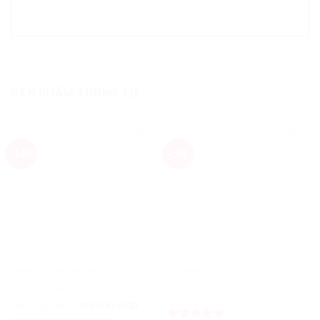
SẢN PHẨM TƯƠNG TỰ
-14%
-5%
Add to
Add to
Wishlist
Wishlist
DANH MỤC SẢN PHẨM
CHĂM SÓC TÓC
Tinh dầu nước hoa Dubai thiết kế Victoria – Cánh bướm hồng
Hấp phục hồi Tóc Collagen Karseell Maca 500ml Chính Hãng
Giá
Giá
580,000
VND
499,000
VND
gốc
hiện