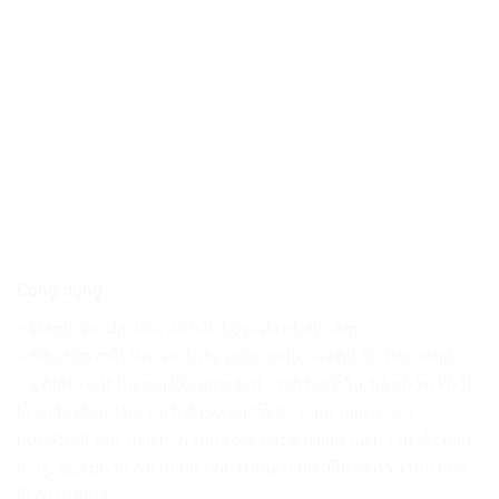
Công dụng:
– Dành cho da dầu, da hỗn hợp, da nhạy cảm
– Sữa rửa mặt làm sạch da, giảm mụn, se khít lỗ chân lông
– Chiết xuất tro núi lửa giúp hút sạch bụi bẩn, bã nhờn khỏi
lỗ chân lông, làm sạch da và khiến da sáng, mịn màng
hơn.Chất bọt siêu mịn cùng các hạt li ti làm sạch sâu lỗ chân
lông, góp phần cải thiện tình trạng mụn đầu đen và thu nhỏ
lỗ chân lông.