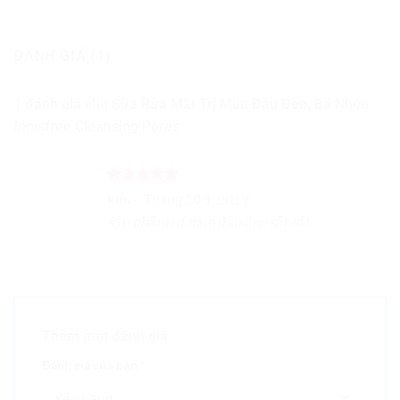
ĐÁNH GIÁ (1)
1 đánh giá cho
Sữa Rửa Mặt Trị Mụn Đầu Đen, Bã Nhờn
Innisfree Cleansing Pores
Được xếp
kim
–
Tháng 10 1, 2019
hạng
5
5
sản phẩm trị mụn đàu đen rất tốt
sao
Thêm một đánh giá
Đánh giá của bạn
*