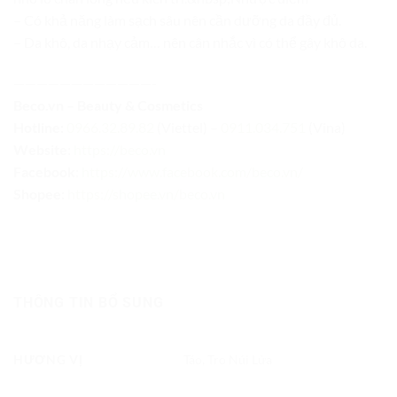
– Có khả năng làm sạch sâu nên cần dưỡng da đầy đủ.
– Da khô, da nhạy cảm… nên cân nhắc vì có thể gây khô da.
————————————-
Beco.vn – Beauty & Cosmetics
Hotline:
0966.32.89.82
(Viettel) –
0911.034.751
(Vina)
Website:
https://beco.vn
Facebook
:
https://www.facebook.com/beco.vn/
Shopee:
https://shopee.vn/beco.vn
THÔNG TIN BỔ SUNG
HƯƠNG VỊ
Táo, Tro Núi Lửa