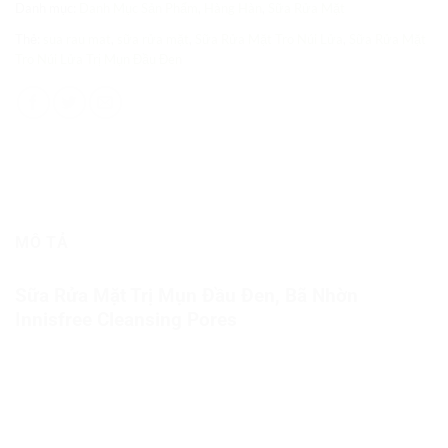
Danh mục:
Danh Mục Sản Phẩm
,
Hàng Hàn
,
Sữa Rửa Mặt
Thẻ:
sua rau mat
,
sữa rửa mặt
,
Sữa Rửa Mặt Tro Núi Lửa
,
Sữa Rửa Mặt
Tro Núi Lửa Trị Mụn Đầu Đen
MÔ TẢ
Sữa Rửa Mặt Trị Mụn Đầu Đen, Bã Nhờn
Innisfree Cleansing Pores