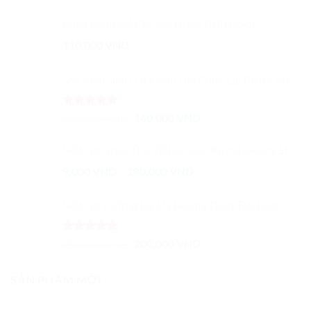
thể.
Bảng Phấn Mắt 16 Màu Kaqi TuTu Color
Các
tùy
110,000
VND
chọn
có
Son Kem Siêu Lì It’s Skin Life Color Lip Crush Matte
thể
được
chọn
Được xếp
Giá
Giá
205,000
VND
160,000
VND
trên
hạng
5.00
gốc
hiện
5 sao
trang
là:
tại
Mặt Nạ Nhau Thai Tế Bào Gốc Rwine Beauty Stem Cell Placenta Mask
sản
205,000 VND.
là:
Khoảng
9,000
VND
–
180,000
VND
phẩm
160,000 VND.
giá:
từ
Mặt Nạ Dưỡng Da My Beauty Diary Đài Loan
9,000 VND
đến
Được xếp
Giá
Giá
285,000
VND
200,000
VND
180,000 VND
hạng
5.00
gốc
hiện
5 sao
là:
tại
SẢN PHẨM MỚI
285,000 VND.
là:
200,000 VND.