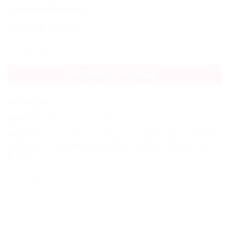
gốc
hiện
Xuất xứ: Đài Loan
là:
tại
75,000 VND.
là:
Kích cỡ :full size
59,000 VND.
Son dưỡng trái cây giảm thâm môi nứt nẻ LIP BALM MOLVSENLIN s
THÊM VÀO GIỎ HÀNG
SKU:
BC1270
Danh mục:
Son Dưỡng
,
Trị Thâm Môi
Thẻ:
dưỡng môi
,
môi xinh
,
son dưỡng
,
son dưỡng hương bơ
,
son dưỡng
hương cam đào
,
son dưỡng hương chanh
,
son dưỡng hương lựu
,
son
dưỡng môi