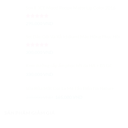
Son lì 3CE Mood Recipe Matte Lip Color 2016
Được xếp
295,000
VND
hạng
5.00
5 sao
Set Dầu Gội Và Xả Ichikami Màu Hồng Phục Hồi
Được xếp
300,000
VND
hạng
5.00
5 sao
Kem dưỡng cấp ẩm phục hồi da HA + B5 GC
330,000
VND
Sữa Rửa Mặt Cúc La Mã Tảo Biển I’m Nature
Giá
Giá
235,000
VND
165,000
VND
gốc
hiện
là:
tại
SẢN PHẨM GIẢM GIÁ
235,000 VND.
là:
165,000 VND.