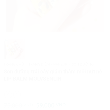
TRANG CHỦ
/
TRANG ĐIỂM - MAKEUP
/
SON DƯỠNG
Son dưỡng trái cây giảm thâm môi nứt nẻ
LIP BALM MOLVSENLIN
Giá
Giá
75,000
59,000
VND
VND