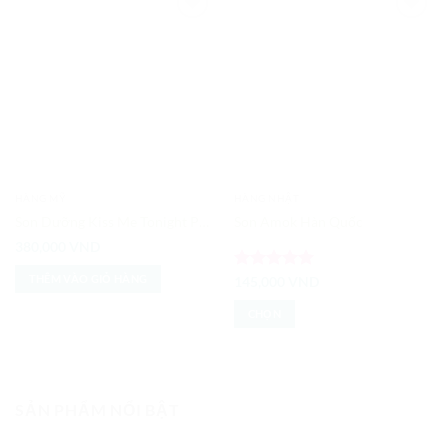
Add to
Add to
Wishlist
Wishlist
HÀNG MỸ
HÀNG NHẬT
Son Dưỡng Kiss Me Tonight Philosophy Trị Thâm Môi
Son Amok Hàn Quốc
380,000
VND
THÊM VÀO GIỎ HÀNG
Được xếp
145,000
VND
hạng
5
5
sao
CHỌN
Sản
phẩm
này
có
SẢN PHẨM NỔI BẬT
nhiều
biến