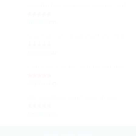
Nước Hoa Hồng Huxley Toner Extract It Chiết Xuất Từ Xương Rồng Dưỡng Ẩm Cải Thiện Màu Da
Được xếp
420,000
VND
hạng
5.00
5 sao
Serum Trà Xanh Innisfree Dưỡng Ẩm Sâu 50ml - Trà Xanh Tươi Cô Đặc
Được xếp
165,000
VND
hạng
5.00
5 sao
Kem Chống Lão Hoá SK-II R.N.A.POWER Radical New Age Cream 15G
Được xếp
450,000
VND
hạng
5.00
5 sao
Mặt nạ ngủ Huxley Sleep Mask Good Night
Được xếp
130,000
VND
hạng
5.00
5 sao