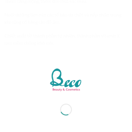
Thêm căng mọng, thêm đôi chút sắc màu.
Nuôi dưỡng làm mịn các tế bào da chết và nếp nhăn trong
khi củng cố hàng rào độ ẩm.
Chiết xuất từ thành phần tự nhiên, thành phần vitamin E
làm mềm chống khô môi.