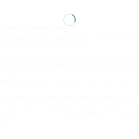
 Timeless Hyaluronic Acid Pure
:
ngoài bằng thủy tinh mờ nhám chắc tay và phần nắp có gắn vòi để 
um Timeless Hyaluronic Acid Pure
:
% Hyaluronic Acid cao nhất trong các sản phẩm trên thị trường. 
t vời, với 1g HA chứa tới 1000ml. HA tạo nên lớp hàng rào chắn
da của bạn.
0% lượng HA tập trung ở da cùng với collagen duy trì các lớp và cấ
 có tác dụng tuyệt vời trong ngăn chặn lão hóa da, lấp đầy không 
mắt, khóe miệng,…trả lại làn da sự căng mượt, tươi trẻ và tràn đ
Hyaluronic Acid Pure có kết cấu dạng gel lỏng thấm rất nhanh và
 dụng.