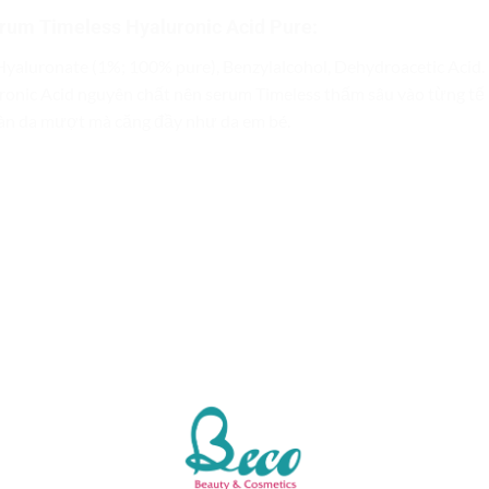
rum Timeless Hyaluronic Acid Pure
:
Hyaluronate (1%; 100% pure), Benzylalcohol, Dehydroacetic Acid.
onic Acid nguyên chất nên serum Timeless thấm sâu vào từng tế b
 làn da mượt mà căng đầy như da em bé.