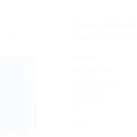
TRANG CHỦ
/
CHĂM SÓC DA 
Serum Cấp Nước 
Add to
Hyaluronic Acid 
Wishlist
(
1
đánh giá của khác
5
1
trên 5
445,000
VND
dựa trên
đánh giá
Thương hiệu
: Timeless
Xuất xứ:
Mỹ
Dung tích
: 30ml
Size
60ml
XÓA