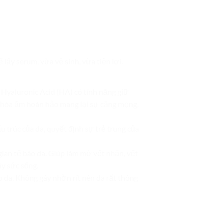
lấy serum, vừa vệ sinh, vừa tiện lợi.
Hyaluronic Acid (HA) có tính năng giữ
 khóa ẩm hoàn hảo mang lại sự căng mọng,
u trúc của da, quyết định sự trẻ trung của
gian tế bào da. Giúp làm mờ vết nhăn, vết
ầy sức sống.
o da. Không gây nhờn rít nên da rất thông