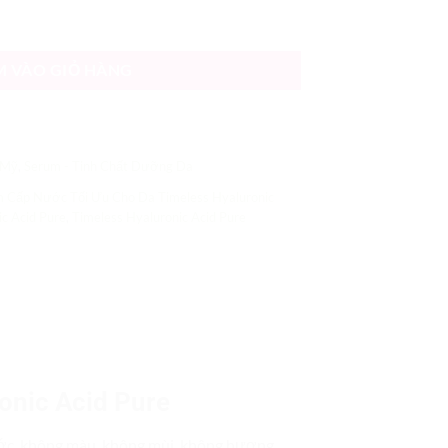
imeless Hyaluronic Acid Pure số lượng
M VÀO GIỎ HÀNG
 Mỹ
,
Serum - Tinh Chất Dưỡng Da
 Cấp Nước Tối Ưu Cho Da Timeless Hyaluronic
c Acid Pure
,
Timeless Hyaluronic Acid Pure
onic Acid Pure
ước, không màu, không mùi, không hương