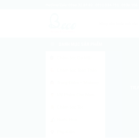
Bỏ
Hotline/Zalo:
0966.32.89.82
-
0911.034.751
-
0936.106.
qua
nội
Tìm
dung
kiếm:
DANH MỤC SẢN PHẨM
Chăm Sóc Da Mặt
Chăm Sóc Toàn Thân
Trang Điểm – Makeup
TR
Mỹ Phẩm Cho Nam
Chăm Sóc Tóc
Nước Hoa
Phụ Kiện