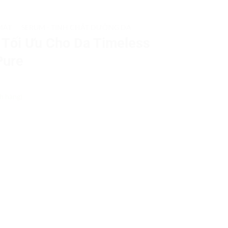
MẶT
/
SERUM - TINH CHẤT DƯỠNG DA
Tối Ưu Cho Da Timeless
Pure
h hàng)