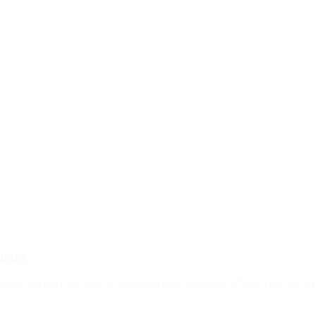
dụng:
serum thả lên mặt. Sau đó massage nhẹ nhàng và vỗ nhẹ cho các d
———-