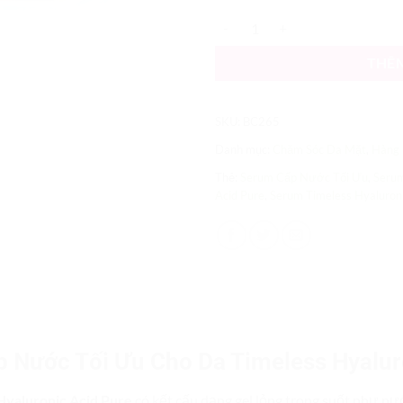
Serum Cấp Nước Tối Ưu Cho Da T
THÊ
SKU:
BC265
Danh mục:
Chăm Sóc Da Mặt
,
Hàng
Thẻ:
Serum Cấp Nước Tối Ưu
,
Serum
Acid Pure
,
Serum Timeless Hyaluroni
 Nước Tối Ưu Cho Da Timeless Hyalur
Hyaluronic Acid Pure
có kết cấu dạng gel lỏng trong suốt như n