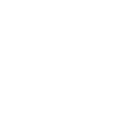
 mọi loại da kể cả da nhạy cảm nhất. Khi bôi lên da serum thấm rấ
 thường, da điều trị sau mụn.