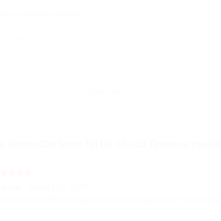
Phú – Hà Đông – Hà Nội
6.32.89.82 (Viettel)
–
0911.034.751 (Vina)
vn – Beauty & Cosmetics
30ml, 60ml
ho
Serum Cấp Nước Tối Ưu Cho Da Timeless Hyaluro
ược xếp
hư mai
–
Tháng 9 26, 2019
ạng
5
5
n phẩm dùng tốt sử dụng thấy da căng bóng mềm mịn trắng sáng
o