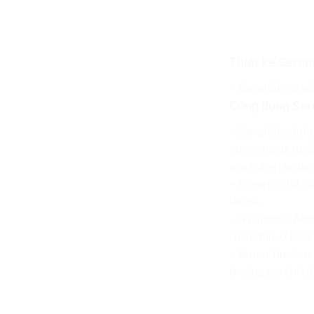
Thiết kế Serum
– Sản phẩm có vỏ 
Công dụng Ser
– Sản phẩm chứa 1
nước cho da tuyệ
mịn màng cho làn 
– Trong cơ thể, 5
làn da.
– Hyaluronic Acid
chân chim ở khóe 
– Serum Timeless 
thoáng sau khi sử