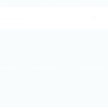
BECO
Chính sách về quyền riêng tư
Chính 
766
ANG CHỦ
SHOPEE BECO
LAZADA BECO