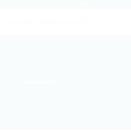
sách đổi trả
Thanh toán & vận chuyển
0
ĐĂNG NHẬP
GIỎ HÀNG /
0
VND
YOUTUBE BECO