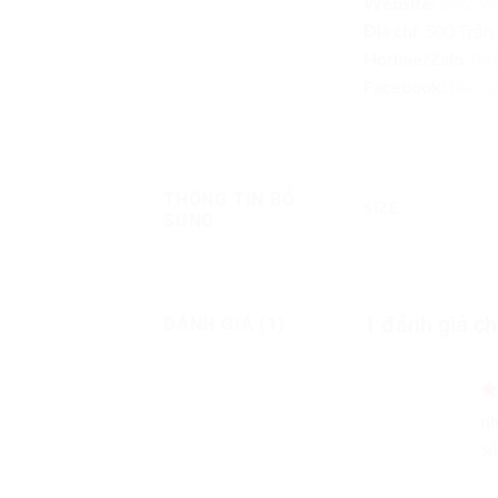
Website:
Beco.vn
Địa chỉ:
500 Trần 
Hotline/Zalo:
096
Facebook:
Beco.
THÔNG TIN BỔ
SIZE
SUNG
1 đánh giá c
ĐÁNH GIÁ (1)
Đ
n
h
sả
sa