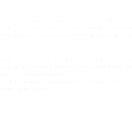
xuất từ rau má, không hề chứa cồn, chất bảo quản, chất tạo màu,
ùng được với cả da nhạy cảm nên được các nàng đặc biệt ưa chuộ
ứa Madecassic Acid giúp làm mát da và kích thích lên da non. Mang l
á giúp cải thiện kết cấu và bổ sung dưỡng chất nuôi dưỡng làn da
ác vết mẩn đỏ, kháng khuẩn kháng viêm, giúp phục hồi da nhanh h
chân lông trên bề mặt da hiệu quả
ố da, giảm thâm sau mụn, làm sáng da. Làm ngăn chặn và làm mờ c
m chậm quá trình lão hóa