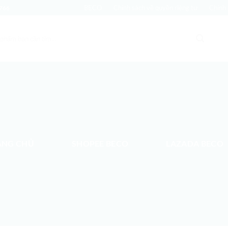
BECO
Chính sách về quyền riêng tư
Chính 
766
ANG CHỦ
SHOPEE BECO
LAZADA BECO