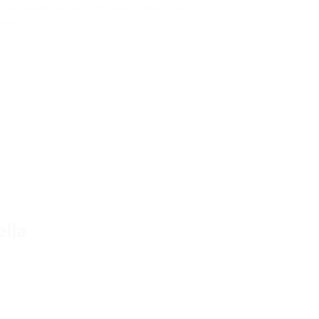
ị mụn
,
Serum rau má trị mụn Skin 1004
,
Serum rau
ella
lla