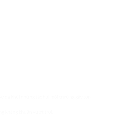
ệ da khỏi những tác hại môi trường gây tổn
ng kháng khuẩn vượt trội.