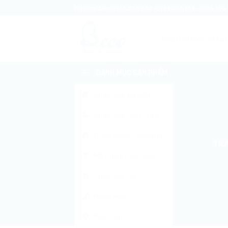
Bỏ
Hotline/Zalo:
0966.32.89.82
-
0911.034.751
-
0936.106.
qua
nội
Tìm
dung
kiếm:
DANH MỤC SẢN PHẨM
Chăm Sóc Da Mặt
Chăm Sóc Toàn Thân
Trang Điểm – Makeup
TR
Mỹ Phẩm Cho Nam
Chăm Sóc Tóc
Nước Hoa
Phụ Kiện