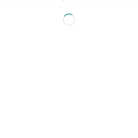
la Asiatica 100với một thành phần đơn giản duy nhất: “Centel