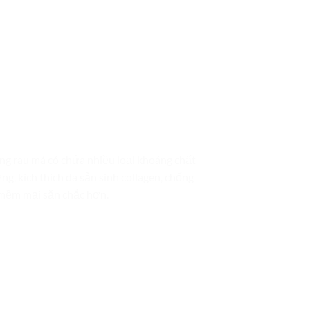
ong rau má có chứa nhiều loại khoáng chất
ng, kích thích da sản sinh collagen, chống
a mềm mại săn chắc hơn.