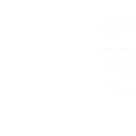
– Với 100% chiết 
phổ biến khác. D
– Tinh chất có ch
CÔNG DỤNG
– Tinh chất rau m
– Làm dịu ngay c
– Làm se khít lỗ 
– Cải thiện sắc t
– Có khả năng là