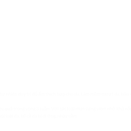
tự nhiên duy trì độ ẩm thích hợp cho da. Làm mềm mượt da, bảo v
ệu quả trong vòng 3 tuần. Với các loại mụn sưng viêm nhờ khả nă
ọi loại da, kể cả da bị dị ứng, nhạy cảm