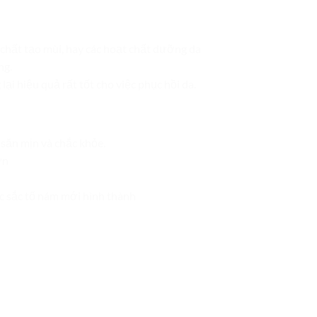
 chất tạo mùi, hay các hoạt chất dưỡng da
ng.
ại hiệu quả rất tốt cho việc phục hồi da.
 săn mịn và chắc khỏe.
ơn
ác sắc tố nám mới hình thành