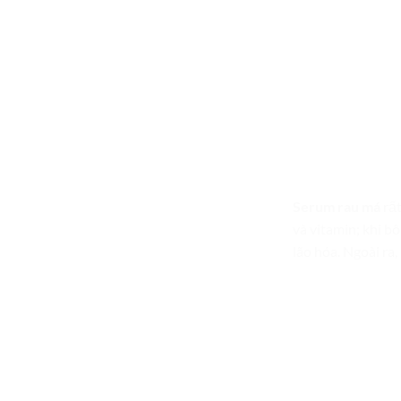
Serum rau má
rất
và vitamin; khi b
lão hóa. Ngoài ra