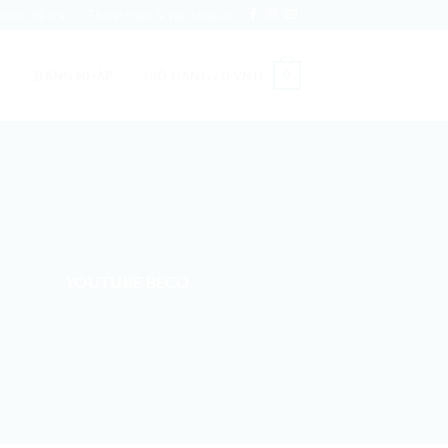
sách đổi trả
Thanh toán & vận chuyển
0
ĐĂNG NHẬP
GIỎ HÀNG /
0
VND
YOUTUBE BECO