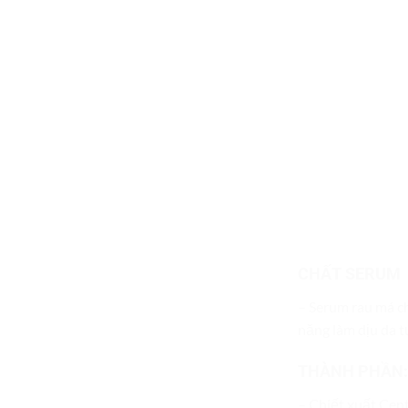
CHẤT SERUM
– Serum rau má ch
năng làm dịu da tứ
THÀNH PHẦN:
– Chiết xuất Cent