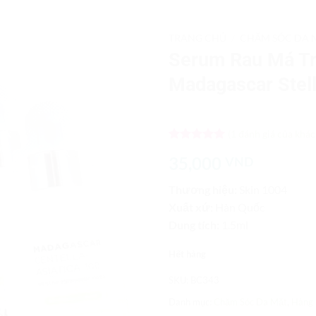
TRANG CHỦ
/
CHĂM SÓC DA 
Serum Rau Má Tr
Add to
Madagascar Stel
Wishlist
(
1
đánh giá của khác
5
1
trên 5
35,000
VND
dựa trên
đánh giá
Thương hiệu:
Skin 1004
Xuất xứ:
Hàn Quốc
Dung tích:
1.5ml
Hết hàng
SKU:
BC343
Danh mục:
Chăm Sóc Da Mặt
,
Hàng