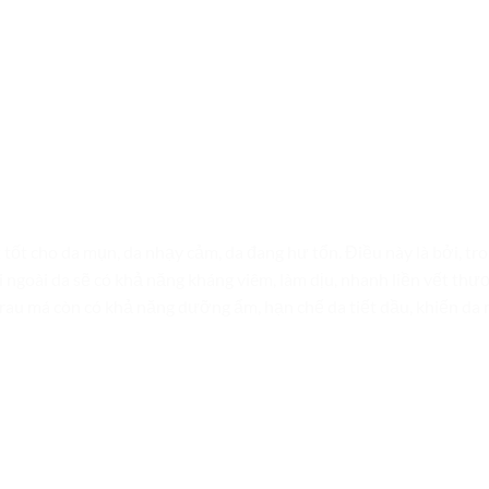
 tốt cho da mụn, da nhạy cảm, da đang hư tổn. Điều này là bởi, tr
ôi ngoài da sẽ có khả năng kháng viêm, làm dịu, nhanh liền vết thươ
, rau má còn có khả năng dưỡng ẩm, hạn chế da tiết dầu, khiến d