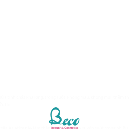
ứa tinh chất khá lỏng, trong suốt, không màu, không mùi, thẩm t
c thì.
ella Asiatica này làm thành phần chủ đạo xuyên suốt trong nhiều