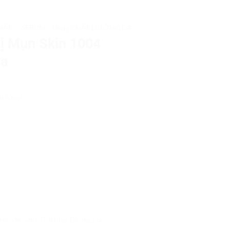
MẶT
/
SERUM - TINH CHẤT DƯỠNG DA
ị Mụn Skin 1004
la
h hàng)
 Hàn
,
Serum - Tinh Chất Dưỡng Da