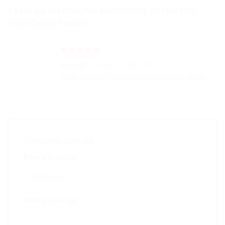
1 đánh giá cho
Phấn Phủ Nén CATRICE All Matt Plus
Shine Control Powder
Được xếp
nguyệt
–
Tháng 10 18, 2019
hạng
5
5
phấn đánh lên mịn lắm mà kiềm dầu lắm ạ
sao
Thêm một đánh giá
Đánh giá của bạn
*
Đánh giá của bạn
*