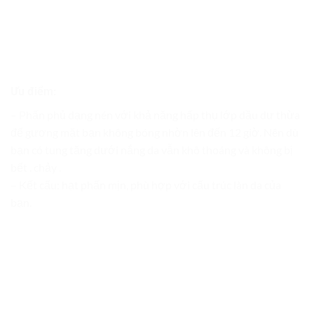
Ưu điểm:
– Phấn phủ dạng nén với khả năng hấp thụ lớp dầu dư thừa
để gương mặt bạn không bóng nhờn lên đến 12 giờ. Nên dù
bạn có tung tăng dưới nắng da vẫn khô thoáng và không bị
bết . chảy .
– Kết cấu: hạt phấn mịn, phù hợp với cấu trúc làn da của
bạn.