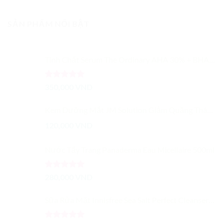
SẢN PHẨM NỔI BẬT
Tinh Chất Serum The Ordinary AHA 30% + BHA 2% Peeling Solution 30ml
Được xếp
350,000
VND
hạng
5.00
5 sao
Kem Dưỡng Mắt JM Solution Giảm Quầng Thâm, Bọng Mắt 40ml
120,000
VND
Nước Tẩy Trang Panaderma Eau Micellaire 500ml
Được xếp
280,000
VND
hạng
5.00
5 sao
Sữa Rửa Mặt Innisfree Sea Salt Perfect Cleanser Chiết Xuất Muối Biển