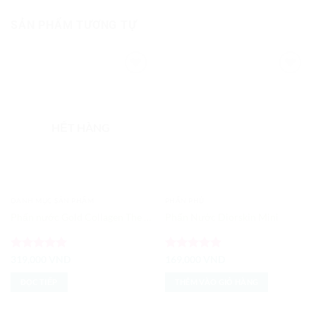
SẢN PHẨM TƯƠNG TỰ
Add to
Add to
Wishlist
Wishlist
HẾT HÀNG
DANH MỤC SẢN PHẨM
PHẤN PHỦ
Phấn nước Gold Collagen The Face Shop
Phấn Nước Diorskin Mini
Được xếp
Được xếp
319,000
VND
169,000
VND
hạng
5
5
hạng
5
5
sao
sao
ĐỌC TIẾP
THÊM VÀO GIỎ HÀNG