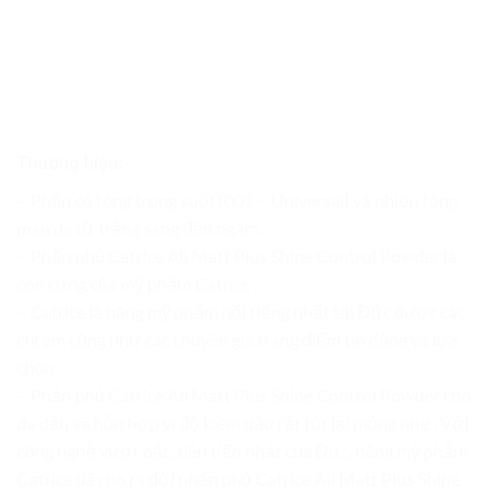
Thương hiệu:
– Phấn có tông trong suốt (001 – Universal) và nhiều tông
màu da từ trắng sáng đến ngâm.
– Phấn phủ Catrice All Matt Plus Shine Control Powder là
con cưng của mỹ phẩm Catrice .
– Catrice là hãng mỹ phẩm nổi tiếng nhất tại Đức được các
chị em cũng như các chuyên gia trang điểm tin dùng và lựa
chọn.
– Phấn phủ Catrice All Matt Plus Shine Control Powder cho
da dầu và hỗn hợp vì độ kiềm dầu rất tốt lại mỏng nhẹ . Với
công nghệ vượt bậc, tiên tiến nhất của Đức, hãng mỹ phẩm
Catrice đã cho ra đời phấn phủ Catrice All Matt Plus Shine