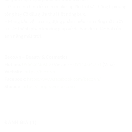
– Giúp định hình lớp nền make-up lâu trôi và không bị xuống
tông hay đổ dầu giữa thời tiết nóng bức.
– Màng bảo vệ có công dụng phản chiếu ánh nắng mặt trời
từ các thành phần khoáng giúp vệ da bạn dưới tác hại của
ánh nắng mặt trời.
————————————-
Beco.vn – Beauty & Cosmetics
Hotline:
0966.32.89.82
(Viettel) –
0911.034.751
(Vina)
Website:
https://beco.vn
Facebook
:
https://www.facebook.com/beco.vn/
Shopee:
https://shopee.vn/beco.vn
ĐÁNH GIÁ (1)