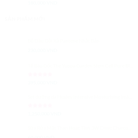
Được xếp
180,000
VND
hạng
5.00
5 sao
SẢN PHẨM MỚI
Bộ Dầu Gội Xả Pantene Nhật Bản
230,000
VND
Tế Bào Gốc The Yoppa Garden Stem Cell Pure Blood EX Dạng Gói
Được xếp
395,000
VND
hạng
5.00
5 sao
Set dưỡng da Huxley Intensive Mosturising (màu vàng)
Được xếp
1,250,000
VND
hạng
5.00
5 sao
Sữa Rửa Mặt Than Hoạt Tính 3W Clinic Charcoal Cleansing Foam 100ml
60,000
VND