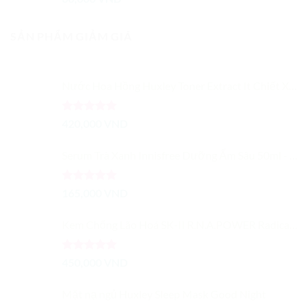
SẢN PHẨM GIẢM GIÁ
Nước Hoa Hồng Huxley Toner Extract It Chiết Xuất Từ Xương Rồng Dưỡng Ẩm Cải Thiện Màu Da
Được xếp
420,000
VND
hạng
5.00
5 sao
Serum Trà Xanh Innisfree Dưỡng Ẩm Sâu 50ml - Trà Xanh Tươi Cô Đặc
Được xếp
165,000
VND
hạng
5.00
5 sao
Kem Chống Lão Hoá SK-II R.N.A.POWER Radical New Age Cream 15G
Được xếp
450,000
VND
hạng
5.00
5 sao
Mặt nạ ngủ Huxley Sleep Mask Good Night