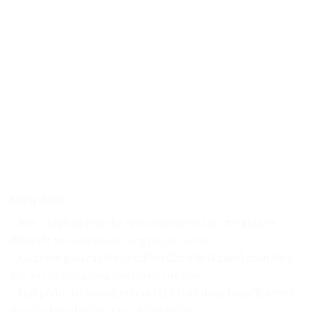
Công dụng:
– Kết cấu phấn phủ cho hiệu ứng matte tạo, che khuyết
điểm tốt tạo nên làn da sáng đẹp, tự nhiên.
– Giúp che giấu các khuyết điểm đặc biệt là các lỗ chân lông
lớn và cân bằng sáng cho làn da của bạn.
– Hạt phấn cực kì nhẹ, mịn và rất tơi dễ dàng thoa đều trên
da, giúp hấp thụ lớp dầu dư thừa trên da.