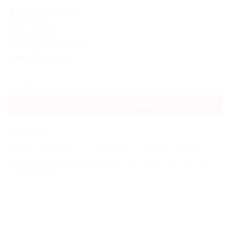
5
1
trên 5
150,000
VND
dựa trên
đánh giá
Xuất xứ:
Đức
Thương hiêu:
Catrice
Trọng lượng:
10g
Phấn Phủ Nén CATRICE All Matt Plus Shine Control Powder số lượn
THÊM VÀO GIỎ HÀNG
SKU:
BC620
Danh mục:
Hàng Đức
,
Phấn Nền
,
Phấn Phủ
,
Trang Điểm - Makeup
Thẻ:
phấn phủ
,
phấn phủ nén
,
Phấn Phủ Nén CATRICE
,
Phấn Phủ Nén
CATRICE All Matt