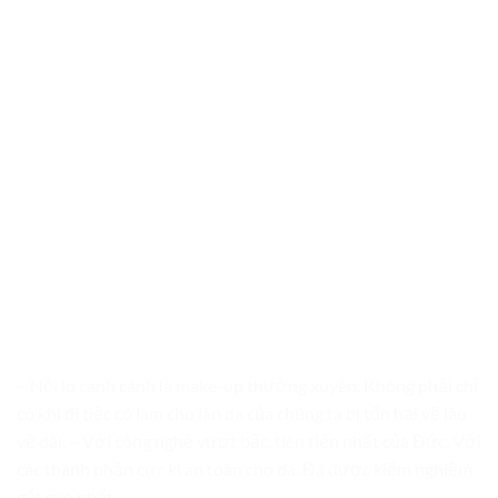
– Nỗi lo canh cánh là make-up thường xuyên. Không phải chỉ
có khi đi tiệc có làm cho làn da của chúng ta bị tổn hại về lâu
về dài. – Với công nghệ vượt bậc, tiên tiến nhất của Đức. Với
các thành phần cực kì an toàn cho da. Đã được kiểm nghiệm
gắt gao nhất.