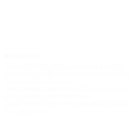
Mô tả sản phẩm:
– Catrice All Matt Plus Shine Control Powder là sản phẩm
bán chạy. Con cưng của mỹ phẩm Catrice dành cho da dầu và
hỗn hợp vì độ kiềm dầu rất tốt.
– Hạt phấn cực kì nhẹ, mịn và rất tơi dễ dàng thoa đều trên
da. Giúp hấp thụ lớp dầu dư thừa trên da.
– Lớp phấn phủ matte tạo. Che khuyết điểm tốt tạo nên làn
da sáng đẹp, tự nhiên.