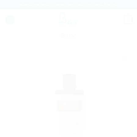
Bỏ
Hotline/Zalo:
0966.32.89.82
-
0911.034.751
-
0936.106.766
qua
nội
0
dung
LỌC
Add to
Wishlist