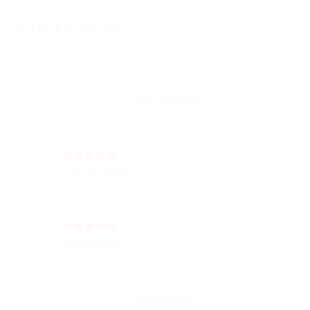
SẢN PHẨM NỔI BẬT
Mặt Nạ Lụa 24k Hàn Quốc Goldzan Silk Mask 10 Miếng
Giá
Giá
250,000
VND
199,000
VND
gốc
hiện
là:
tại
Phấn má hồng 3CE Duo Color Face Blush
250,000 VND.
là:
199,000 VND.
Được xếp
330,000
VND
hạng
5.00
5 sao
Mặt Nạ Ngủ Môi Laneige Special Care Lip Sleeping Mask 3g
Được xếp
55,000
VND
hạng
5.00
5 sao
Nhuy hoa NGHỆ TÂY SAFFRON LOẠI 1 NEGIN saffron
Giá
Giá
120,000
VND
99,000
VND