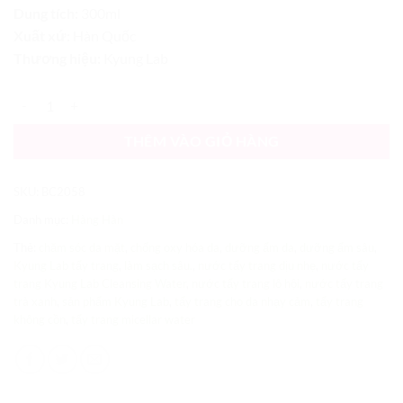
Dung tích:
300ml
Xuất xứ:
Hàn Quốc
Thương hiệu:
Kyung Lab
Nước Tẩy Trang Kyung Lab Cleansing Water 300ml số lượng
THÊM VÀO GIỎ HÀNG
SKU:
BC2058
Danh mục:
Hàng Hàn
Thẻ:
chăm sóc da mặt
,
chống oxy hóa da
,
dưỡng ẩm da
,
dưỡng ẩm sâu
,
Kyung Lab tẩy trang
,
làm sạch sâu.
,
nước tẩy trang dịu nhẹ
,
nước tẩy
trang Kyung Lab Cleansing Water
,
nước tẩy trang lô hội
,
nước tẩy trang
trà xanh
,
sản phẩm Kyung Lab
,
tẩy trang cho da nhạy cảm
,
tẩy trang
không cồn
,
tẩy trang micellar water