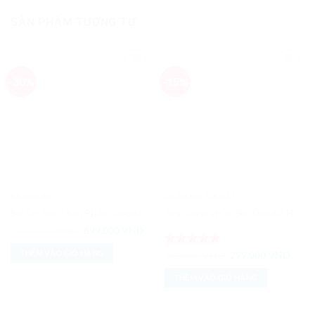
SẢN PHẨM TƯƠNG TỰ
-30%
-15%
Add to
Add to
Wishlist
Wishlist
HÀNG HÀN
CHĂM SÓC DA MẶT
Set Ốc Sên 3 Sản Phẩm Goodal Premium Snail Tone Up Cream Special
Sữa rửa mặt Ốc Sên Goodal Hàn Quốc
Giá
Giá
1,000,000
VND
699,000
VND
gốc
hiện
là:
tại
THÊM VÀO GIỎ HÀNG
Được xếp
Giá
Giá
350,000
VND
299,000
VND
1,000,000 VND.
là:
gốc
hiện
hạng
5
5
699,000 VND.
là:
tại
sao
THÊM VÀO GIỎ HÀNG
350,000 VND.
là:
299,0