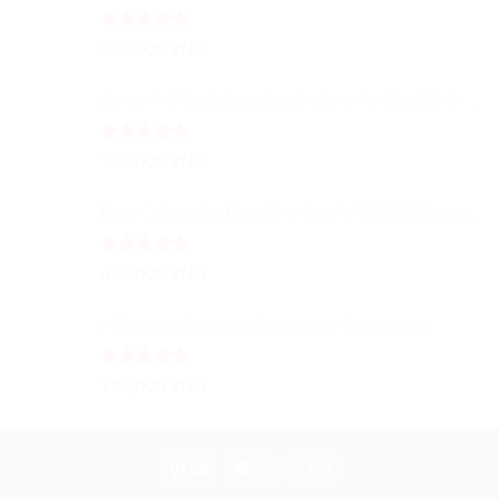
Được xếp
420,000
VND
hạng
5.00
5 sao
Serum Trà Xanh Innisfree Dưỡng Ẩm Sâu 50ml - Trà Xanh Tươi Cô Đặc
Được xếp
165,000
VND
hạng
5.00
5 sao
Kem Chống Lão Hoá SK-II R.N.A.POWER Radical New Age Cream 15G
Được xếp
450,000
VND
hạng
5.00
5 sao
Mặt nạ ngủ Huxley Sleep Mask Good Night
Được xếp
130,000
VND
hạng
5.00
5 sao
Visa
MasterCard
Atm