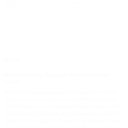
Thẻ:
Nước Hoa Hồng
,
Nước Hoa Hồng Sáng Da
,
Nước Hoa Hồng Sáng
Da Byphasse
,
Nước Hoa Hồng Sáng Da Byphasse With Rose Water
MÔ TẢ
Nước Hoa Hồng Byphasse Face Soft Toner
Lotion
Nước Hoa Hồng Byphasse Lotion Tonique
nằm trong Top
sản phẩm “bán chạy nhất” của thương hiệu mỹ phẩm Tây
Ban Nha Byphasse, có tác dụng cân bằng pH da, làm sạch da
hiệu quả loại bỏ bụi bẩn hay các lớp makeup còn sót lại mà
vẫn dịu nhẹ không gây kích ứng cho da với dung tích khổng
lồ xài siêu tiết kiệm nữa đấy nhé! Đặc biệt, sản phẩm hoàn