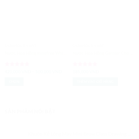
CHĂM SÓC DA MẶT
CHĂM SÓC DA MẶT
Nước Hoa Hồng Innisfree Whitening Pore Skin
Nước Hoa Hồng Garnier Cho Da Khô Nhạy Cảm
Được xếp
Khoảng
Được xếp
420,000
VND
–
500,000
VND
185,000
VND
giá:
hạng
5
5
hạng
5
5
từ
sao
sao
CHỌN
THÊM VÀO GIỎ HÀNG
420,000 VND
đến
Sản
500,000 VND
phẩm
này
có
SẢN PHẨM NỔI BẬT
nhiều
biến
thể.
Khuôn Kẻ Lông Mày Mini Brow Class Drawing Guide Etude House
Các