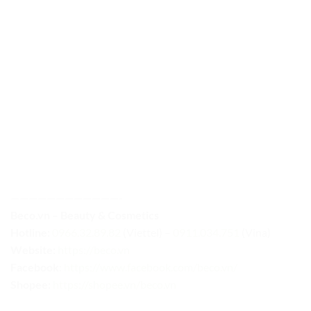
————————————-
Beco.vn – Beauty & Cosmetics
Hotline:
0966.32.89.82
(Viettel) –
0911.034.751
(Vina)
Website:
https://beco.vn
Facebook
:
https://www.facebook.com/beco.vn/
Shopee:
https://shopee.vn/beco.vn