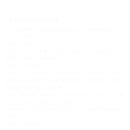
Thành phần và công dụng:
– Thành phần chính bao gồm nước, nước hoa hồng và
glycerin dưỡng ẩm cho da.
– Khi thoa lên da , có cảm giác mát rượi,không rát da, không
khô da hay nhờn dính , da mềm và sạch, đáp ứng tốt khả
năng làm sạch và mềm da.
– Nước hoa hồng có tác dụng làm sạch da. Làm da trắng sáng
từ bên trong và se khít lỗ chân lông. Nhanh chóng loại bỏ bụi
bẩn và chất bã nhờn, làm sáng da hiệu quả. Sản phẩm đạt sự
tin cậy an toàn cao cho làn da.
– Toner của ByPhasse rât thích hợp cho những bạn thích một
loại nước hoa hồng làm sạch hiệu quả các bụi bẩn hay các
lớp makeup còn sót lại mà vẫn dịu nhẹ không gây kích ứng
cho da.
– Không chứa cồn.