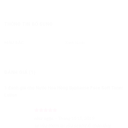
THÔNG TIN BỔ SUNG
MÀU SẮC
Xanh lá cây
ĐÁNH GIÁ (1)
1 đánh giá cho
Nước Hoa Hồng Byphasse Face Soft Toner
Lotion
Được xếp
như ngọc
–
Tháng 10 15, 2019
hạng
5
5
sp vừa thơm lại vừa se khít lỗ chân lông
sao