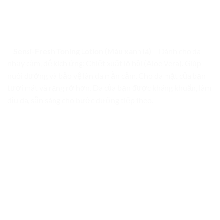
–
Sensi-Fresh Toning Lotion (Màu xanh lá)
– Dành cho da
nhạy cảm, dễ kích ứng: Chiết xuất lô hội (Aloe Vera). Giúp
nuôi dưỡng và bảo vệ làn da mẫn cảm. Cho da mặt của bạn
tươi mát và rạng rỡ hơn. Da của bạn được kháng khuẩn, làm
dịu da, sẵn sàng cho bước dưỡng tiếp theo.