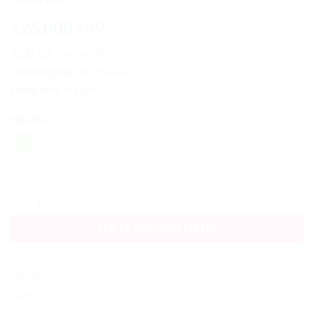
5
1
trên 5
125,000
VND
dựa trên
đánh giá
Xuất xứ:
Tây Ban Nha
Thương hiệu:
Byphasse
Dung tích:
500(ml)
Màu Sắc
XÓA
Nước Hoa Hồng Byphasse Face Soft Toner Lotion số lượng
THÊM VÀO GIỎ HÀNG
SKU:
BC483
Danh mục:
Hàng Tây Ban Nha
,
Xịt Khoáng - Nước Hoa Hồng