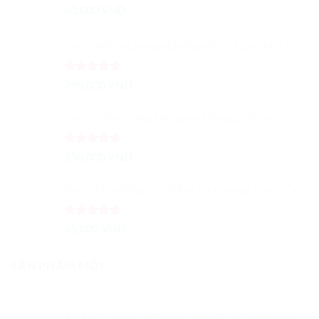
tùy
60,000
VND
chọn
có
Kem Dưỡng Laneige Dưỡng Ẩm Và Làm Mịn Da 50ml Perfect Renew Cream
thể
được
chọn
Được xếp
790,000
VND
trên
hạng
5.00
5 sao
trang
Kem Chống Nắng The Saem Hồng Spf50++
sản
phẩm
Được xếp
150,000
VND
hạng
5.00
5 sao
Nước Hoa Hồng Cân Bằng Da Laneige Fresh Calming Toner
Được xếp
65,000
VND
hạng
5.00
5 sao
SẢN PHẨM MỚI
Xịt Thơm Body Victoria’s Secret Love Spell Fragrance Mist 250ml