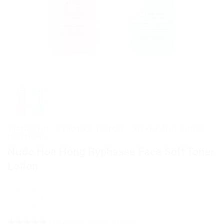
TRANG CHỦ
/
CHĂM SÓC DA MẶT
/
XỊT KHOÁNG - NƯỚC
HOA HỒNG
Nước Hoa Hồng Byphasse Face Soft Toner
Lotion
(
1
đánh giá của khách hàng)