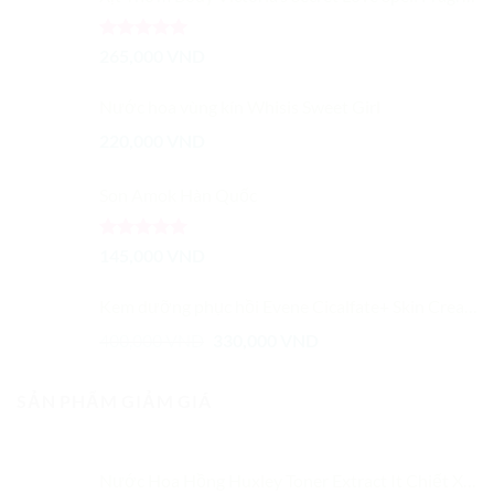
Được xếp
265,000
VND
hạng
5.00
5 sao
Nước hoa vùng kín Whisis Sweet Girl
220,000
VND
Son Amok Hàn Quốc
Được xếp
145,000
VND
hạng
5.00
5 sao
Kem dưỡng phục hồi Evene Cicalfate+ Skin Cream 100ml
Giá
Giá
400,000
VND
330,000
VND
gốc
hiện
là:
tại
SẢN PHẨM GIẢM GIÁ
400,000 VND.
là:
330,000 VND.
Nước Hoa Hồng Huxley Toner Extract It Chiết Xuất Từ Xương Rồng Dưỡng Ẩm Cải Thiện Màu Da