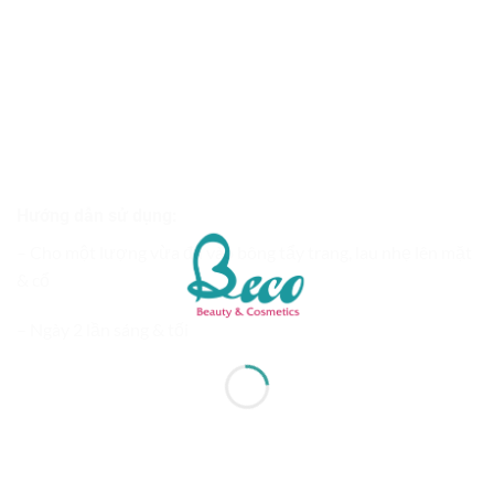
Hướng dẫn sử dụng:
– Cho một lượng vừa đủ vào bông tẩy trang, lau nhẹ lên mặt
& cổ
– Ngày 2 lần sáng & tối