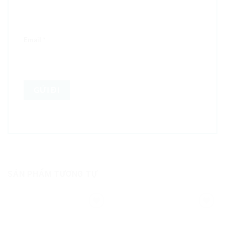
Email
*
SẢN PHẨM TƯƠNG TỰ
Add to
Add to
Wishlist
Wishlist