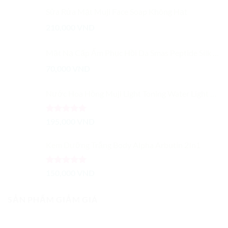
Sữa Rửa Mặt Muji Face Soap Không Hạt
210,000
VND
Mặt Nạ Cấp Ẩm Phục Hồi Da Smas Peptide Silk Mask
70,000
VND
Nước Hoa Hồng Muji Light Toning Water Light Dành Cho Da Dầu
Được xếp
195,000
VND
hạng
5.00
5 sao
Kem Dưỡng Trắng Body Alpha Arbutin 2In1
Được xếp
150,000
VND
hạng
5.00
5 sao
SẢN PHẨM GIẢM GIÁ