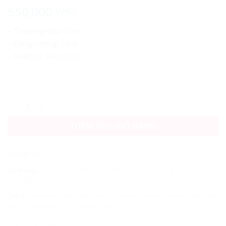
5
1
trên 5
550,000
VND
dựa trên
đánh giá
–
Thương hiệu:
Tiam
–
Dung lượng:
50ml
–
Xuất xứ:
Hàn Quốc
Kem Dưỡng Trắng da, Làm Đều Màu Da A+ Cream 50ml số lượng
THÊM VÀO GIỎ HÀNG
SKU:
BC77
Danh mục:
Chăm Sóc Da Mặt
,
Danh Mục Sản Phẩm
,
Hàng Hàn
,
Kem
Dưỡng Da
Thẻ:
a+
,
a+ cream
,
beco
,
beco.com.vn
,
beco.vn
,
kem a+
,
kem dưỡng trắng
da
,
Làm Đều Màu Da A+ Cream 50ml