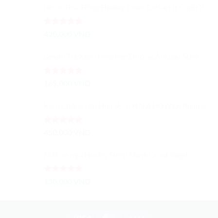
Nước Hoa Hồng Huxley Toner Extract It Chiết Xuất Từ Xương Rồng Dưỡng Ẩm Cải Thiện Màu Da
Được xếp
420,000
VND
hạng
5.00
5 sao
Serum Trà Xanh Innisfree Dưỡng Ẩm Sâu 50ml - Trà Xanh Tươi Cô Đặc
Được xếp
165,000
VND
hạng
5.00
5 sao
Kem Chống Lão Hoá SK-II R.N.A.POWER Radical New Age Cream 15G
Được xếp
450,000
VND
hạng
5.00
5 sao
Mặt nạ ngủ Huxley Sleep Mask Good Night
Được xếp
130,000
VND
hạng
5.00
5 sao
Visa
MasterCard
Atm