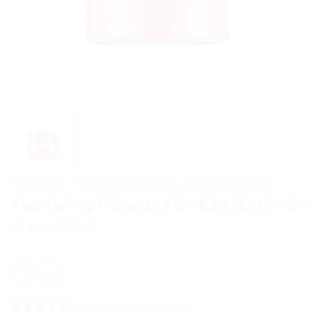
TRANG CHỦ
/
CHĂM SÓC DA MẶT
/
KEM DƯỠNG DA
Kem Dưỡng Trắng da, Làm Đều Màu Da A+
Cream 50ml
(
1
đánh giá của khách hàng)