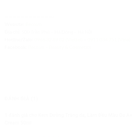
————————————-
Website:
Beco.vn
Địa chỉ:
500 Trần Phú – Hà Đông – Hà Nội
Hotline/Zalo:
0966.32.89.82 (Viettel)
–
0911.034.751 (Vina)
Facebook:
Beco.vn – Beauty & Cosmetics
ĐÁNH GIÁ (1)
1 đánh giá cho
Kem Dưỡng Trắng da, Làm Đều Màu Da A+
Cream 50ml