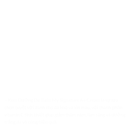
– Kem Dưỡng Da Tia’m My Signature A+ Cream là sự lựa
chọn tuyệt vời dành cho da khô và xỉn màu, với thành phần
vitamin C tinh khiết giúp giảm thâm nám, làm sáng và dưỡng
trắng da vô cùng hiệu quả.