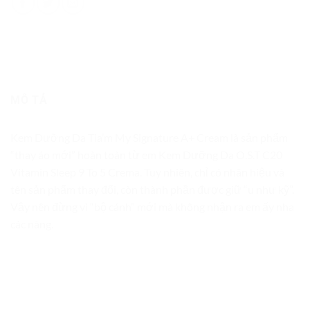
MÔ TẢ
Kem Dưỡng Da Tia’m My Signature A+ Cream là sản phẩm
“thay áo mới” hoàn toàn từ em Kem Dưỡng Da O.S.T C20
Vitamin Sleep 9 To 5 Crema. Tuy nhiên, chỉ có nhãn hiệu và
tên sản phẩm thay đổi, còn thành phần được giữ “u như kỹ”.
Vậy nên đừng vì “bộ cánh” mới mà không nhận ra em ấy nha
các nàng.