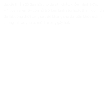
da, cải thiện độ đàn hồi cho da săn chắc, khỏe mạnh hơn.
– Ngoài ra, em ấy còn hỗ trợ làm lành sẹo hoặc thâm do mụn
để lại, đồng thời tăng sức đề kháng cho da luôn khỏe mạnh,
chống lại các yếu tố môi trường gây hại.