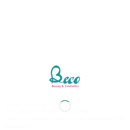
Hướng dẫn sử dụng:
– Lấy 1 lượng kem vừa đủ thoa đều lên da.
– Dùng tay vỗ nhẹ và massage nhẹ nhàng cho kem thẩm thấu
nhanh vào da.