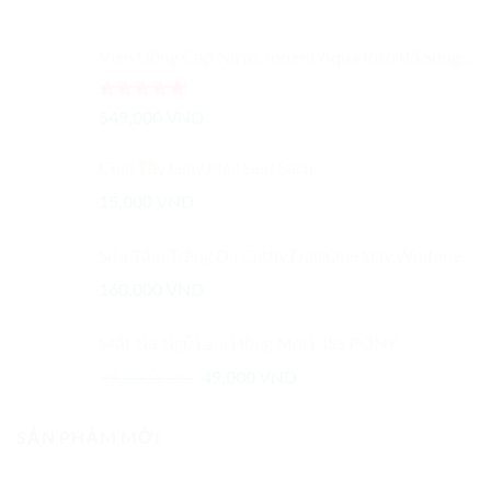
Viên Uống Cấp Nước Innerb Aqua Rich Bổ Sung Collagen CJ Cheiljedang
Được xếp
549,000
VND
hạng
5.00
5 sao
Chai Tẩy Giày Plac Siêu Sạch
15,000
VND
Sữa Tắm Trắng Da Cathy Doll One Day Whitener Body Cleanser 450ml Ready 2 White
160,000
VND
Mặt Nạ Ngủ Làm Hồng Môi KISS PONY
Giá
Giá
99,000
VND
49,000
VND
gốc
hiện
là:
tại
SẢN PHẨM MỚI
99,000 VND.
là:
49,000 VND.