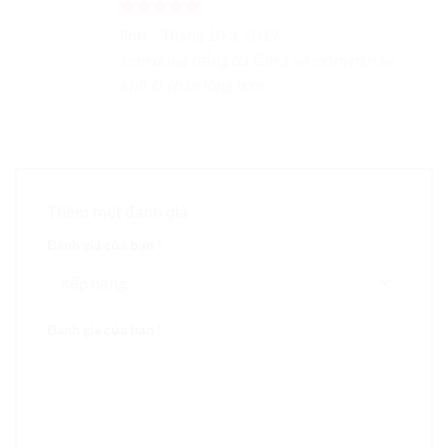
Được xếp
linh
–
Tháng 10 3, 2019
hạng
5
5
kem dùng trắng da lắm ạ và mềm mịn se
sao
khít lỗ chân lông hơn
Thêm một đánh giá
Đánh giá của bạn
*
Đánh giá của bạn
*