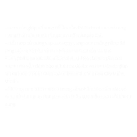
– Kem còn giúp bổ sung độ ẩm cần thiết cho da luôn trong
trạng thái mềm mại, căng mịn suốt cả ngày dài.
– Kết hợp sử dụng vào ban ngày cùng kem chống nắng để
tăng hiệu quả bảo vệ da khỏi các tác hại của tia UV.
– Sản phẩm có kết cấu mỏng nhẹ, khi lên da lại thấm cực
nhanh mà vẫn đảm bảo giữ được độ ẩm mượt trên da giúp
làn da luôn trong trạng thái mềm mại, căng mịn đầy khỏe
khoắn.
– Hương cam tươi mát có trong sản phẩm tạo cảm giác vô
cùng dễ chịu, giúp thư giãn tinh thần cực hiệu quả mỗi khi sử
dụng.