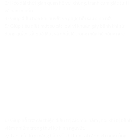
3/ Kéo dài thời gian quan hệ vợ-chồng, tránh cảm giác tự ti
và ham muốn.
4/ Giúp điều hoà khí huyết và phục hồi sau sinh nở.
5/ Giúp tiêu diệt một số các loại vi khuẩn gây bệnh khi sử
dụng quần tất quá lâu , và nhất là trong mùa hè nóng nực.
6/ Giúp hỗ trợ cải thiện điều trị các mùi hăm , hôi khi bị bệnh
viêm nhiễm trong thời kỳ kinh nguyệt.
7/ Tạo một lớp màng bảo vệ khi tắm tại các nơi công cộng