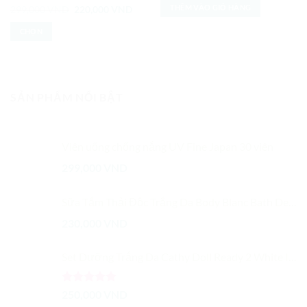
là:
tại
THÊM VÀO GIỎ HÀNG
Được xếp
Giá
Giá
299,000
VND
220,000
VND
479,000 VND.
là:
gốc
hiện
hạng
5
5
349,0
là:
tại
sao
CHỌN
299,000 VND.
là:
220,000 VND.
Sản
phẩm
này
có
SẢN PHẨM NỔI BẬT
nhiều
biến
thể.
Viên uống chống nắng UV Fine Japan 30 viên
Các
tùy
299,000
VND
chọn
có
Sữa Tắm Thải Độc Trắng Da Body Blanc Bath Detox
thể
được
230,000
VND
chọn
trên
Set Dưỡng Trắng Da Cathy Doll Ready 2 White Instant Whitening
trang
sản
phẩm
Được xếp
250,000
VND
hạng
5.00