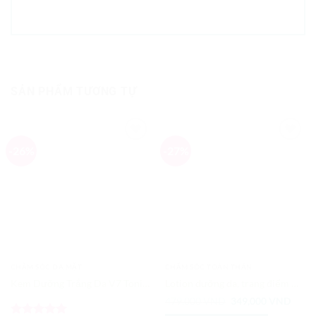
SẢN PHẨM TƯƠNG TỰ
-26%
-27%
Add to
Add to
Wishlist
Wishlist
CHĂM SÓC DA MẶT
CHĂM SÓC TOÀN THÂN
Kem Dưỡng Trắng Da V7 Toning Light Hàn Quốc Mini 15ml
Lotion dưỡng da, trang điểm Oneday Brightener Nhật Bản
Giá
Giá
479,000
VND
349,000
VND
gốc
hiện