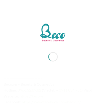
————————————-
Beco.vn – Beauty & Cosmetics
Hotline:
0966.32.89.82
(Viettel) –
0911.034.751
(Vina)
Website:
https://beco.vn
Facebook
:
https://www.facebook.com/beco.vn/