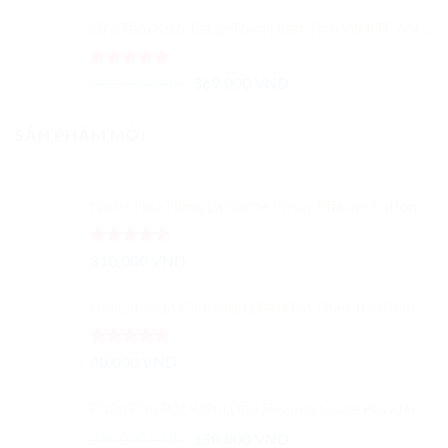
5 sao
Sữa Tắm Kích Trắng Than Hoạt Tính WHITE ANISE BODY SKIN
Được xếp
Giá
Giá
499,000
VND
369,000
VND
hạng
5.00
gốc
hiện
5 sao
là:
tại
SẢN PHẨM MỚI
499,000 VND.
là:
369,000 VND.
Nước Hoa Hồng La Roche Posay Effaclar Lotion Astringent Cho Da Dầu Và Mụn
Được xếp
310,000
VND
hạng
5.00
5 sao
Gel Lột Mụn Cám Mụn Đầu Đen Than Tre Charcoal Nose Mask
Được xếp
40,000
VND
hạng
5.00
5 sao
Phấn Phủ Bột Kiềm Dầu Sivanna Loose Powder Shine Control Sheer Long Wear
Giá
Giá
299,000
VND
150,000
VND