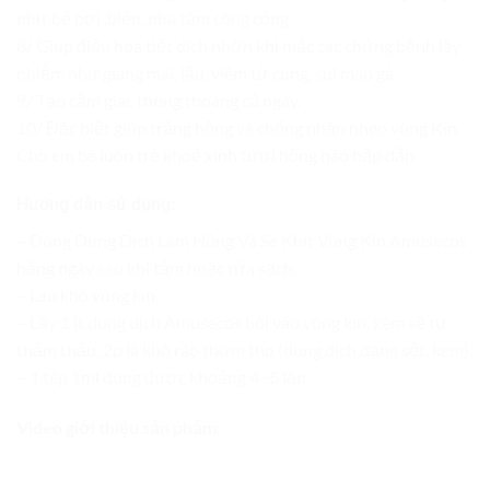
như bể bơi ,biển, nhà tắm công cộng.
8/ Giúp điều hoà tiết dịch nhờn khi mắc các chứng bệnh lây
nhiễm như giang mai, lậu, viêm tử cung, sùi mào gà.
9/ Tạo cảm giác thông thoáng cả ngày.
10/ Đặc biệt giúp trắng hồng và chống nhăn nheo vùng Kín.
Cho em bé luôn trẻ khoẻ xinh tươi hồng hào hấp dẫn
Hướng dẫn sử dụng:
– Dùng Dung Dịch Làm Hồng Và Se Khít Vùng Kín Amusecos
hằng ngày sau khi tắm hoặc rửa sạch.
– Lau khô vùng kín.
– Lấy 1 ít dung dịch Amusecos bôi vào vùng kín, kem sẽ tự
thấm thẩu, 2p là khô ráo thơm tho (dung dịch dạng sệt, kem).
– 1 tép 1ml dùng được khoảng 4~5 lần.
Video giới thiệu sản phẩm: