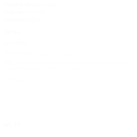
Thương hiệu:
Amusecos
là:
tại
Xuất xứ:
Hàn Quốc
170,000 VND.
là:
Quy cách:
3x1ml
120,000 VND.
Hết hàng
SKU:
BC978
Danh mục:
Chăm Sóc Toàn Thân
,
Hàng Hàn
Thẻ:
Amusecos Secret White Cream Rose Oil
,
Dung Dịch Se Khít Vùng
Kín
,
se khít vùng kín
,
Se Khít Vùng Kín Amusecos
MÔ TẢ