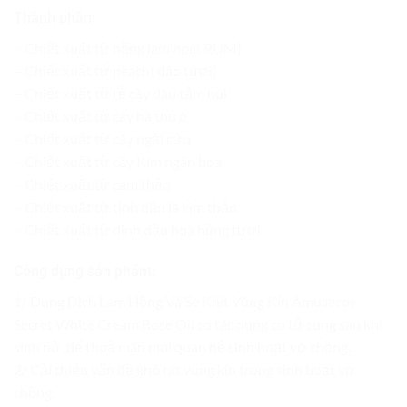
Thành phần:
– Chiết xuất từ hồng lam hoa( RUM)
– Chiết xuất từ peach( đào tươi)
– Chiết xuất từ rễ cây dâu tằm núi
– Chiết xuất từ cây hà thủ ô
– Chiết xuất từ cây ngải cứu
– Chiết xuất từ cây Kim ngân hoa
– Chiết xuất từ cam thảo
– Chiết xuất từ tinh dầu lá kim thảo
– Chiết xuất từ dinh dầu hoa hồng tươi
Công dụng sản phẩm:
1/ Dung Dịch Làm Hồng Và Se Khít Vùng Kín Amusecos
Secret White Cream Rose Oil có tác dụng co tử cung sau khi
sinh nở ,để thoả mãn mối quan hệ sinh hoạt vợ chồng.
2/ Cải thiện vấn đề khô rát vùng kín trong sinh hoạt vợ
chồng.