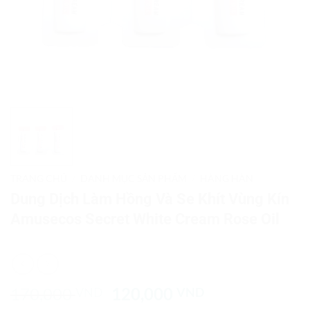
TRANG CHỦ
/
DANH MỤC SẢN PHẨM
/
HÀNG HÀN
Dung Dịch Làm Hồng Và Se Khít Vùng Kín
Amusecos Secret White Cream Rose Oil
Giá
Giá
170,000
120,000
VND
VND
gốc
hiện