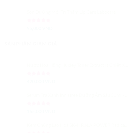
gốc
hiện
là:
tại
Son Dưỡng Môi Trị Thâm Lip Care Labocare
299,000 VND.
là:
150,000 VND.
Được xếp
95,000
VND
hạng
5.00
5 sao
SẢN PHẨM GIẢM GIÁ
Nước Hoa Hồng Huxley Toner Extract It Chiết Xuất Từ Xương Rồng Dưỡng Ẩm Cải Thiện Màu Da
Được xếp
420,000
VND
hạng
5.00
5 sao
Serum Trà Xanh Innisfree Dưỡng Ẩm Sâu 50ml - Trà Xanh Tươi Cô Đặc
Được xếp
165,000
VND
hạng
5.00
5 sao
Kem Chống Lão Hoá SK-II R.N.A.POWER Radical New Age Cream 15G