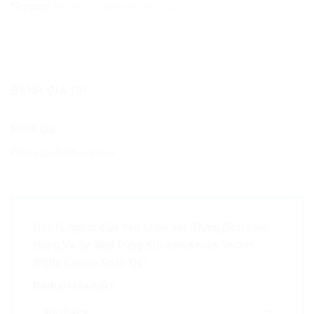
Shopee:
https://shopee.vn/beco.vn
ĐÁNH GIÁ (0)
Đánh giá
Chưa có đánh giá nào.
Hãy là người đầu tiên nhận xét “Dung Dịch Làm
Hồng Và Se Khít Vùng Kín Amusecos Secret
White Cream Rose Oil”
Đánh giá của bạn
*