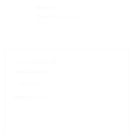
Được
Nguyên
–
Tháng 10 4, 2024
xếp
Tốt
hạng
3
5 sao
Thêm một đánh giá
Đánh giá của bạn
*
Đánh giá của bạn
*