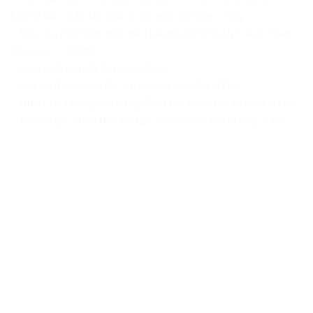
không săn chắc, lão hóa và xỉn màu full size – 50g
– Sữa rửa mặt kiêm mặt nạ Thanh LọcPerfectly Clean Foam
Cleanser – 100ml
– Kem dưỡng mắt Peptide 30ml
– Sữa dưỡng săn chắc, trẻ hóa da cao cấp 100ml
– Nước hoa hồng cân bằng độ PH se khít lỗ chân lông 100ml
– Tế bào gốc nhau thai tái tạo da mờ nám tàn nhang 30ml