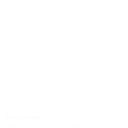
Sản Phẩm Bao Gồm:
– Kem dưỡng ẩm nâng cơ da, xóa nhăn cho da chảy xệ,