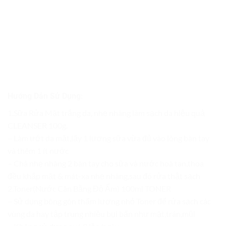
Hướng Dẫn Sử Dụng:
1.Sữa Rửa Mặt trắng da, nhẹ nhàng làm sạch da hiệu quả
CLEANSER 100g.
– Làm ướt da mặt,lấy 1 lượng sữa vừa đủ vào lòng bàn tay
và thêm 1 ít nước
– Chà nhẹ nhàng 2 bàn tay cho sữa và nước hoà tan,thoa
đều khắp mặt & mát-xa nhẹ nhàng,sau đó rửa thật sạch
2.Toner(Nước Cân Bằng Độ Ẩm) 100ml TONER
– Sử dụng bông gòn thấm lượng nhỏ Toner để rửa sạch các
vùng da hay tập trung nhiều bụi bẩn như mặt,trán,mũi