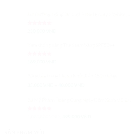
Set Dưỡng Trắng Da Cathy Doll Ready 2 White Instant Whitening
Được xếp
250,000
VND
hạng
5.00
5 sao
Kem chống nắng The Saem Vàng SPF50++
Được xếp
169,000
VND
hạng
5.00
5 sao
Bông tẩy trang Hatsu Nhật Bản 150 miếng
Khoảng
35,000
VND
–
40,000
VND
giá:
từ
Bộ Mỹ Phẩm Hoàng Cung Ngày Đêm Xanh VC 2 sản phẩm
35,000 VND
đến
Được xếp
Giá
Giá
1,000,000
VND
499,000
VND
40,000 VND
hạng
5.00
gốc
hiện
5 sao
là:
tại
SẢN PHẨM MỚI
1,000,000 VND.
là: