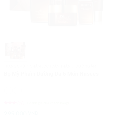
TRANG CHỦ
/
CHĂM SÓC TOÀN THÂN
/
DƯỠNG ẨM
Bộ Mỹ Phẩm Dưỡng Da 6 Món Hiisees
(
1
đánh giá của khách hàng)
3
1
trên
299,000
VND
5 dựa