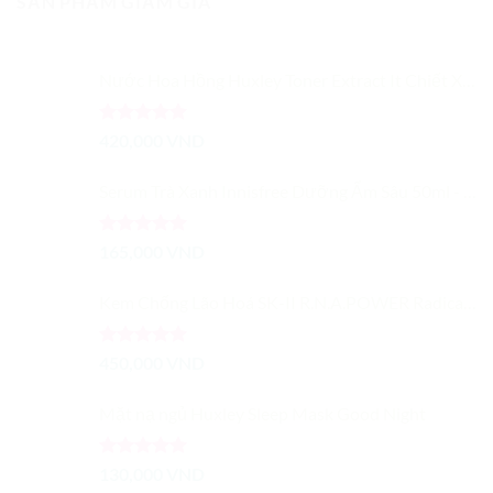
SẢN PHẨM GIẢM GIÁ
299,000 VND
đến
330,000 VND
Nước Hoa Hồng Huxley Toner Extract It Chiết Xuất Từ Xương Rồng Dưỡng Ẩm Cải Thiện Màu Da
Được xếp
420,000
VND
hạng
5.00
5 sao
Serum Trà Xanh Innisfree Dưỡng Ẩm Sâu 50ml - Trà Xanh Tươi Cô Đặc
Được xếp
165,000
VND
hạng
5.00
5 sao
Kem Chống Lão Hoá SK-II R.N.A.POWER Radical New Age Cream 15G
Được xếp
450,000
VND
hạng
5.00
5 sao
Mặt nạ ngủ Huxley Sleep Mask Good Night
Được xếp
130,000
VND
hạng
5.00