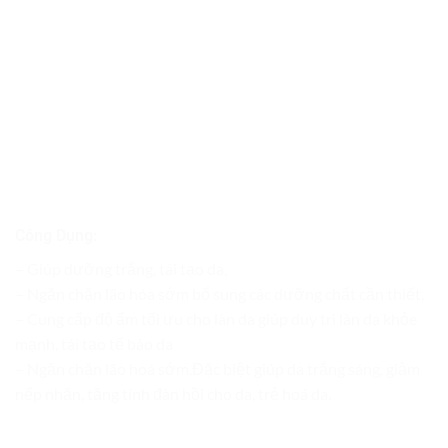
Công Dụng:
– Giúp dưỡng trắng, tái tạo da,
– Ngăn chặn lão hóa sớm bổ sung các dưỡng chất cần thiết,
– Cung cấp độ ẩm tối ưu cho làn da giúp duy trì làn da khỏe
mạnh, tái tạo tế bào da
– Ngăn chặn lão hoá sớm.Đặc biệt giúp da trắng sáng, giảm
nếp nhăn, tăng tính đàn hồi cho da, trẻ hoá da.