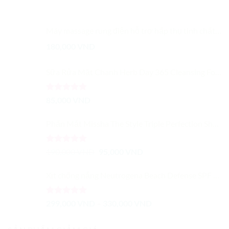
499,000 VND.
Máy massage rung điện hỗ trợ hấp thụ tinh chất nuôi dưỡng làm sáng da
180,000
VND
Sữa Rửa Mặt Chanh Herb Day 365 Cleansing Foam Lemon 170ml
Được xếp
85,000
VND
hạng
5.00
5 sao
Phấn Mắt Missha The Style Triple Perfection Shadow
Được xếp
Giá
Giá
190,000
VND
95,000
VND
hạng
5.00
gốc
hiện
5 sao
là:
tại
Xịt chống nắng Neutrogena Beach Defense SPF 70 Vàng
190,000 VND.
là:
95,000 VND.
Được xếp
Khoảng
299,000
VND
–
330,000
VND
hạng
5.00
giá:
5 sao
từ