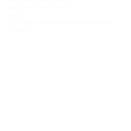
– Không sử dụng quá 2 lần/ngày,
3.Tinh Chất nuôi dưỡng và giữ ẩm sâu cho da 100ml
ESSENCE.
– Lấy 1 lượng vừa đủ thoa đều khắp mặt để làn da được
dưỡng ẩm sâu.