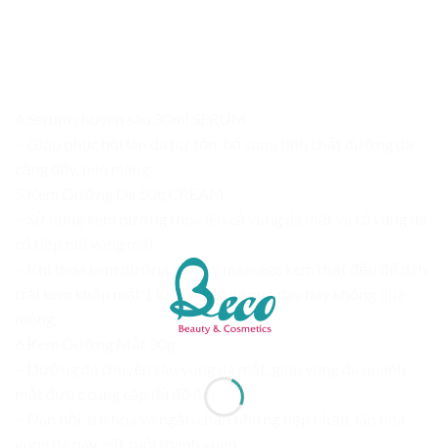
4.Serum chuyên sâu 30ml SERUM
– Giúp phục hồi làn da hư tổn, bổ sung tinh chất dưỡng da
căng đầy, mịn màng.
5.Kem Dưỡng Da 50g CREAM.
– Sử dụng kem dưỡng thoa lên cả vùng da mặt và cổ,vùng da
cổ tiếp nối vùng mặt
– Khi thoa kem dưỡng da, hãy massage kem thật đều để dàn
trải kem khắp mặt 1 lượng không quá dày hay không quá
mỏng,
6.Kem Dưỡng Mắt 30g
– Dưỡng da chuyên sâu vùng da mắt, giúp vùng da quanh
mắt được cung cấp đủ độ ẩm,
– Đàn hồi, trẻ hoá và ngăn chặn những nếp nhăn, lão hoá
vùng da này, giữ tuổi thanh xuân.