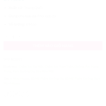
trên
đánh
Xuất xứ:
Trung Quốc
giá
Dùng cho loại da
: Mọi loại da
Số lượng
: 6 Món
Bộ Mỹ Phẩm Dưỡng Da 6 Món Hiisees số lượng
THÊM VÀO GIỎ HÀNG
SKU:
BC1321
Danh mục:
Chăm Sóc Da Mặt
,
Chăm Sóc Toàn Thân
,
Dưỡng Ẩm
,
Hàng
Trung
,
Kem Dưỡng Da
,
Sữa Rửa Mặt
Thẻ:
6 Món Hiisees
,
Bộ Mỹ Phẩm Dưỡng Da
,
Bộ Mỹ Phẩm Dưỡng Da 6
Món Hiisees