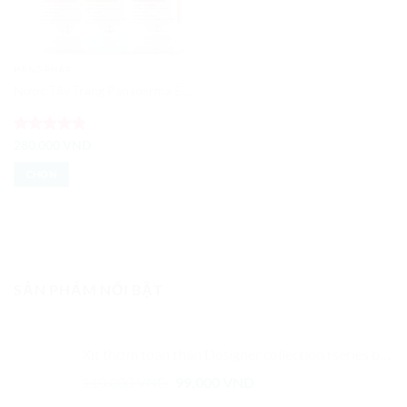
HÀNG PHÁP
Nước Tẩy Trang Panaderma Eau Micellaire 500ml
Được xếp
280,000
VND
hạng
5
5
sao
CHỌN
Sản
phẩm
này
có
nhiều
SẢN PHẨM NỔI BẬT
biến
thể.
Các
tùy
Xịt thơm toàn thân Designer collection rseries body spray Thái Lan 75ml
chọn
Giá
Giá
110,000
VND
99,000
VND
có
gốc
hiện
thể