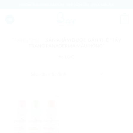
Bỏ
Hotline/Zalo:
0966.32.89.82
-
0911.034.751
-
0936.106.766
qua
nội
0
dung
TRANG CHỦ
/
SẢN PHẨM ĐƯỢC GẮN THẺ “TẨY
TRANG PANADERMA MÀU HỒNG”
LỌC
Add to
Wishlist