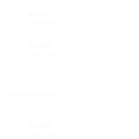
là:
tại
Kem Dưỡng Trắng Da Body Bông ONAYA
120,000 VND.
là:
99,000 VND.
Được
150,000
VND
xếp
hạng
Son Kem Lì Merzy Another Me Hàn Quốc
3.00
5
sao
Được xếp
160,000
VND
hạng
5.00
5 sao
Sữa Rửa Mặt Dr. Belmeur Amino Clear Foaming Cleanser 150ml
175,000
VND
SẢN PHẨM GIẢM GIÁ
Nước Hoa Hồng Huxley Toner Extract It Chiết Xuất Từ Xương Rồng Dưỡng Ẩm Cải Thiện Màu Da
Được xếp
420,000
VND
hạng
5.00