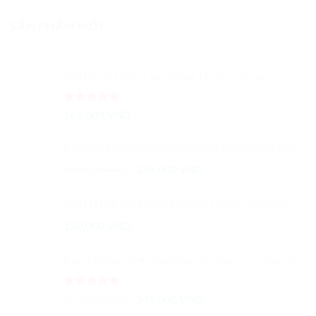
5 sao
SẢN PHẨM MỚI
Son Kem Lì Bbia Last Velvet Lip Tint Version 2
Được xếp
165,000
VND
hạng
5.00
5 sao
Kem Dưỡng Meishoku Placenta Medicated Whitening Sáng Da, Ngăn Ngừa Lão Hóa 55g
Giá
Giá
300,000
VND
249,000
VND
gốc
hiện
là:
tại
Son Lì LilybyRed Mood Cinema Matte Ending Lipstick
300,000 VND.
là:
150,000
VND
249,000 VND.
Kem Dưỡng AHC Aura Secret Tone Up Cream Nâng Tông & Chống Lão Hoá
Được xếp
Giá
Giá
435,000
VND
349,000
VND
hạng
5.00
gốc
hiện