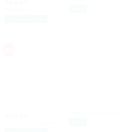
giá:
từ
CHỌN
Được xếp
250,000
VND
449
hạng
5
5
đến
Sản
599
sao
THÊM VÀO GIỎ HÀNG
phẩm
này
có
nhiều
biến
-21%
Add to
Add to
thể.
Wishlist
Wishlist
Các
tùy
chọn
có
thể
được
chọn
DANH MỤC SẢN PHẨM
CHĂM SÓC DA MẶT
trên
Kem Dưỡng Da Tổ Yến Aqua Bird’s Nest Energy Cream
Kem Dưỡng Da Trắng Hồng G9 Skin White In Milk Whipping Cream
trang
Kho
190,000
VND
–
240,000
VND
sản
giá:
từ
phẩm
CHỌN
Được xếp
Giá
Giá
290,000
VND
230,000
VND
190
gốc
hiện
hạng
5
5
đến
Sản
là:
tại
240