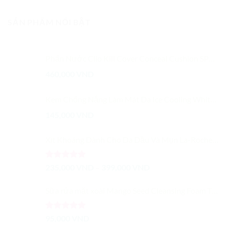
SẢN PHẨM NỔI BẬT
Phấn Nước Clio Kill Cover Conceal Cushion SPF45 PA++
460,000
VND
Kem Chống Nắng Làm Mát Da Ice Cooling White Sun SPF 50+/ PA+++
145,000
VND
Xịt Khoáng Dành Cho Da Dầu Và Mụn La-Roche Posay
Được xếp
Khoảng
235,000
VND
–
399,000
VND
hạng
5.00
giá:
5 sao
từ
Sữa rửa mặt xoài Mango Seed Cleansing Foam The Face Shop
235,000 VND
đến
Được xếp
95,000
VND
399,000 VND
hạng
5.00