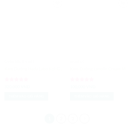
Add to
Add to
Wishlist
Wishlist
CHĂM SÓC DA MẶT
HÀNG ÚC
Kem Dưỡng Hada Labo Koi-Gokujyun 7 in 1 SPF 50+ PA++++
Kem Dưỡng Lanolin Cream Mỡ Cừu Tím Úc
Được xếp
Được xếp
320,000
VND
100,000
VND
hạng
5
5
hạng
5
5
sao
sao
THÊM VÀO GIỎ HÀNG
THÊM VÀO GIỎ HÀNG
1
2
3