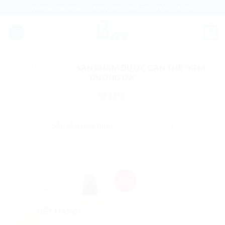
Bỏ
Hotline/Zalo:
0966.32.89.82
-
0911.034.751
-
0936.106.766
qua
nội
0
dung
TRANG CHỦ
/
SẢN PHẨM ĐƯỢC GẮN THẺ “KEM
DUONG DA”
LỌC
-20%
Add to
Add to
Wishlist
Wishlist
HẾT HÀNG