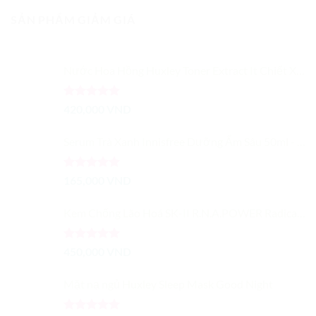
5 sao
là:
tại
SẢN PHẨM GIẢM GIÁ
435,000 VND.
là:
349,000 VND.
Nước Hoa Hồng Huxley Toner Extract It Chiết Xuất Từ Xương Rồng Dưỡng Ẩm Cải Thiện Màu Da
Được xếp
420,000
VND
hạng
5.00
5 sao
Serum Trà Xanh Innisfree Dưỡng Ẩm Sâu 50ml - Trà Xanh Tươi Cô Đặc
Được xếp
165,000
VND
hạng
5.00
5 sao
Kem Chống Lão Hoá SK-II R.N.A.POWER Radical New Age Cream 15G
Được xếp
450,000
VND
hạng
5.00
5 sao
Mặt nạ ngủ Huxley Sleep Mask Good Night