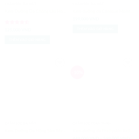
CHĂM SÓC DA MẶT
CHĂM SÓC DA MẶT
được
Kem Dưỡng Da Chống Lão Hóa Nhau Thai Cừu Healthy Care Lanolin Cream With Vitamin E
Kem dưỡng da Clinique Moisture Surge 100H Auto-Replenishing Hydrator
chọn
trên
199,000
VND
trang
THÊM VÀO GIỎ HÀNG
Được xếp
125,000
VND
sản
hạng
4.5
phẩm
5 sao
THÊM VÀO GIỎ HÀNG
-10%
Add to
Add to
Wishlist
Wishlist
CHĂM SÓC DA MẶT
CHĂM SÓC TOÀN THÂN
Kem Dưỡng Da Hồng Sâm My Gold Hàn Quốc (Đỏ) 50ml
Kem dưỡng da Prettyskin Retinal Bakuchiol A-Mazing Night Cream 50g
Kho
449,000
VND
–
599,000
VND