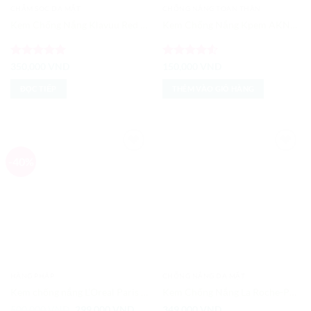
CHĂM SÓC DA MẶT
CHỐNG NẮNG TOÀN THÂN
Kem Chống Nắng Klavuu Red Pearlsation
Kem Chống Nắng Kpem AKNB của Nga
Được xếp
Được xếp
350,000
VND
150,000
VND
hạng
5
5
hạng
4.5
sao
5 sao
ĐỌC TIẾP
THÊM VÀO GIỎ HÀNG
-40%
Add to
Add to
Wishlist
Wishlist
HÀNG PHÁP
CHỐNG NẮNG DA MẶT
Kem chống nắng L’Oreal Paris UV Defender Serum 50ml SPF 50++
Kem Chống Nắng La Roche-Posay Anthelios Invisible Fluid SPF50+
Giá
Giá
500,000
VND
299,000
VND
349,000
VND