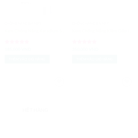
CHỐNG NẮNG DA MẶT
CHỐNG NẮNG DA MẶT
Kem Chống Nắng Karadium Snail Repair SPF 50
Kem Chống Nắng Kiềm Dầu Innisfree No Sebum Daily UV Protection Cream SPF 35 PA+++
Được xếp
Được xếp
185,000
VND
350,000
VND
hạng
5
5
hạng
5
5
sao
sao
THÊM VÀO GIỎ HÀNG
THÊM VÀO GIỎ HÀNG
Add to
Add to
Wishlist
Wishlist
HẾT HÀNG