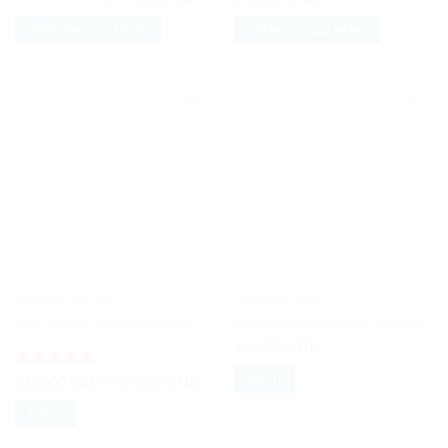
gốc
hiện
là:
tại
THÊM VÀO GIỎ HÀNG
THÊM VÀO GIỎ HÀNG
500,000 VND.
là:
299,000 VND.
Add to
Add to
Wishlist
Wishlist
CHĂM SÓC DA MẶT
CHĂM SÓC DA MẶT
Kem Chống Nắng La Roche-Posay Anthelios XL Dry Touch – Không Màu Kiểm Soát Dầu
Kem Chống Nắng Làm Mát Da Ice Cooling White Sun SPF 50+/ PA+++
145,000
VND
CHỌN
Được xếp
Khoảng
215,000
VND
–
499,000
VND
giá:
hạng
5
5
Sản
từ
sao
CHỌN
215,000 VND
phẩm
đến
Sản
này
499,000 VND