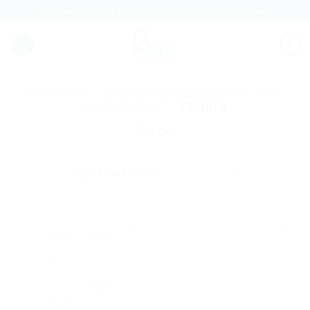
Bỏ
Hotline/Zalo:
0966.32.89.82
-
0911.034.751
-
0936.106.766
qua
nội
0
dung
TRANG CHỦ
/
SẢN PHẨM ĐƯỢC GẮN THẺ “KEM
CHONG NẮNG”
/
TRANG 3
LỌC
Add to
Add to
Wishlist
Wishlist