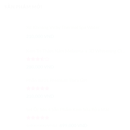
SẢN PHẨM MỚI
Xịt Khoáng Vichy Thermal Spa Water
210,000
VND
Kem Trị Thâm Nám Melasma-x 3D Whitening Clinic Cream
Được
280,000
VND
xếp
hạng
Phấn nước Premium Tiara Girl
3.50
5
sao
Được xếp
210,000
VND
hạng
5.00
5 sao
Set Ốc Sên 4 Sản Phẩm Kèm Sữa Rửa Mặt
Được xếp
Giá
Giá
1,400,000
VND
699,000
VND
hạng
5.00