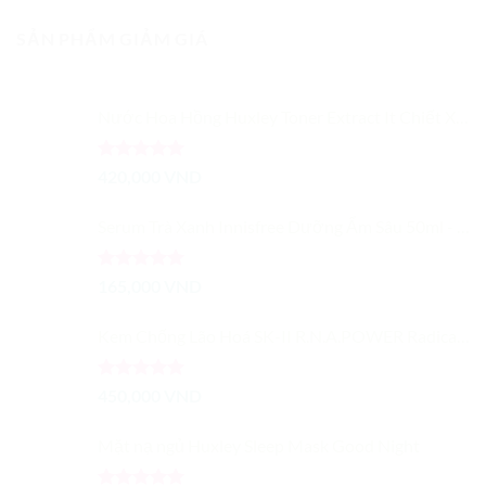
gốc
hiện
5 sao
là:
tại
SẢN PHẨM GIẢM GIÁ
1,400,000 VND.
là:
699,000 VND.
Nước Hoa Hồng Huxley Toner Extract It Chiết Xuất Từ Xương Rồng Dưỡng Ẩm Cải Thiện Màu Da
Được xếp
420,000
VND
hạng
5.00
5 sao
Serum Trà Xanh Innisfree Dưỡng Ẩm Sâu 50ml - Trà Xanh Tươi Cô Đặc
Được xếp
165,000
VND
hạng
5.00
5 sao
Kem Chống Lão Hoá SK-II R.N.A.POWER Radical New Age Cream 15G
Được xếp
450,000
VND
hạng
5.00
5 sao
Mặt nạ ngủ Huxley Sleep Mask Good Night