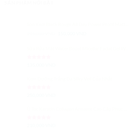
SẢN PHẨM NỔI BẬT
Son Kem Black Rouge All Day Power Proof Matte Tint
Giá
Giá
215,000
VND
150,000
VND
gốc
hiện
là:
tại
Sữa Rửa Mặt Water Boost Micellar Facial Gel Wash
215,000 VND.
là:
150,000 VND.
Được xếp
135,000
VND
hạng
5.00
5 sao
Kem Dưỡng Trắng Da Silky Veil Của Nhật
Được xếp
250,000
VND
hạng
5.00
5 sao
Ủ Tóc Keratin Collagen Armame Cao Cấp Phục Hồi Tóc
Được xếp
210,000
VND
hạng
5.00
5 sao